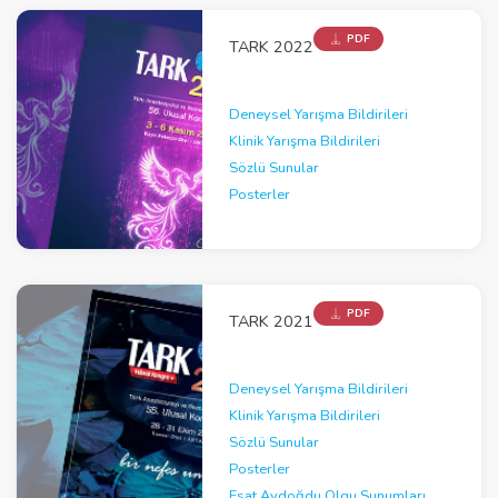
PDF
TARK 2022
Deneysel Yarışma Bildirileri
Klinik Yarışma Bildirileri
Sözlü Sunular
Posterler
PDF
TARK 2021
Deneysel Yarışma Bildirileri
Klinik Yarışma Bildirileri
Sözlü Sunular
Posterler
Esat Aydoğdu Olgu Sunumları