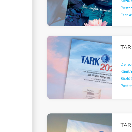
Sözlü 
Poster
Esat 
TAR
Deneys
Klinik 
Sözlü 
Poster
TAR