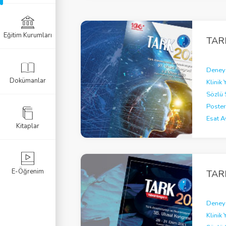
Eğitim Kurumları
TAR
el Programlar
Sertifikası
Deneys
Dokümanlar
Klinik 
azısı
Sözlü 
Poster
Esat 
Kitaplar
E-Öğrenim
TAR
Deneys
Klinik 