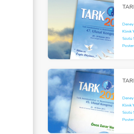
TAR
Deneys
Klinik 
Sözlü 
Poster
TAR
Deneys
Klinik 
Sözlü 
Poster