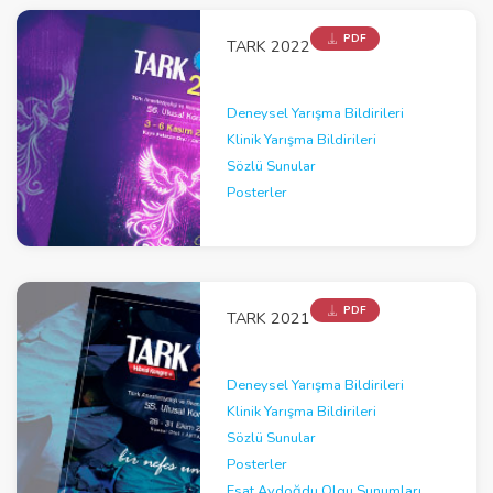
PDF
TARK 2022
Deneysel Yarışma Bildirileri
Klinik Yarışma Bildirileri
Sözlü Sunular
Posterler
PDF
TARK 2021
Deneysel Yarışma Bildirileri
Klinik Yarışma Bildirileri
Sözlü Sunular
Posterler
Esat Aydoğdu Olgu Sunumları