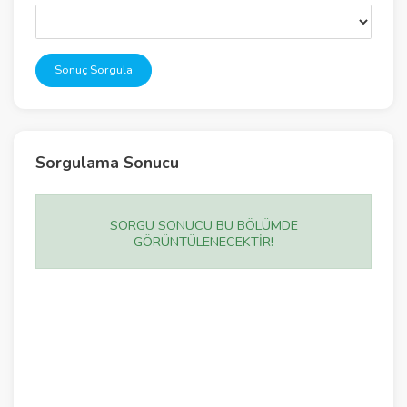
Sonuç Sorgula
Sorgulama Sonucu
SORGU SONUCU BU BÖLÜMDE
GÖRÜNTÜLENECEKTİR!