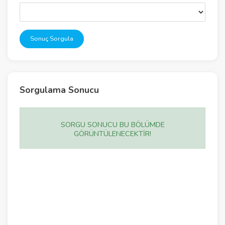
Sonuç Sorgula
Sorgulama Sonucu
SORGU SONUCU BU BÖLÜMDE
GÖRÜNTÜLENECEKTİR!