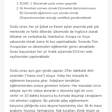
EDAIC 1. Basamak yazılı sınavı geçmek,
A) Anestezi uzmanı olmak (Uzmanlık diploması)veya
B) Uzmanlık eğitiminin son yılında olmak
(Departmanından alacağı sertifika) gerekmektedir.
Sözlü sınav, her yıl Şubat ve Kasım ayları arasında pek çok
merkezde ve farklı dillerde, ülkemizde de İngilizce olarak
ilkbahar ve sonbaharda, İstanbul’un Avrupa ve Asya
yakasında olmak üzere iki kez yapılmaktadır. Sınavda Tüm
Avrupa’dan ve ülkemizden eğitmenler görev almaktadır.
Sınav başvuruları her yıl Aralık aylarında ESA’nın web
sayfasından yapılmaktadır.
Sözlü sınav aynı gün içinde yapılan 25’er dakikalık dört
sınavdan (“masa-viva”) oluşur. Aday her masada iki
eğitmenin karşısına çıkar. Adayların tanıdıkları
eğitmenlerden sınava girmeleri önlenir. Her masadan önce
adaylar ayrı bir odaya alınarak o oturumla ilgili bir soru
verilir ve 10 dakika boyunca bu konuda düşünüp cevaplarını
not etmeleri sağlanır. Bu şekilde aday eğitmenlerin
karşısına çıktığında soru akışına hazırlanmış olur. İlk iki masa
anatomi, fizyoloji, farmakoloji, fizik kuralları, klinik ölçüm ve