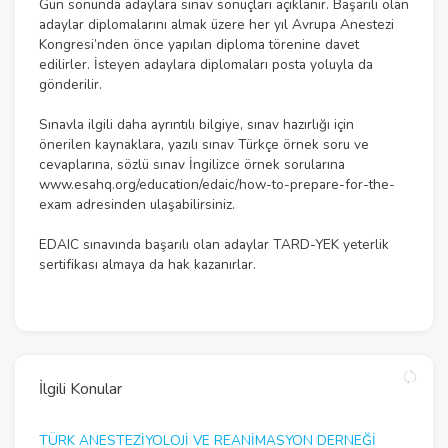
Gün sonunda adaylara sınav sonuçları açıklanır. Başarılı olan
adaylar diplomalarını almak üzere her yıl Avrupa Anestezi
Kongresi’nden önce yapılan diploma törenine davet
edilirler. İsteyen adaylara diplomaları posta yoluyla da
gönderilir.
Sınavla ilgili daha ayrıntılı bilgiye, sınav hazırlığı için
önerilen kaynaklara, yazılı sınav Türkçe örnek soru ve
cevaplarına, sözlü sınav İngilizce örnek sorularına
www.esahq.org/education/edaic/how-to-prepare-for-the-
exam
adresinden ulaşabilirsiniz.
EDAIC sınavında başarılı olan adaylar TARD-YEK yeterlik
sertifikası almaya da hak kazanırlar.
İlgili Konular
TÜRK ANESTEZİYOLOJİ VE REANİMASYON DERNEĞİ