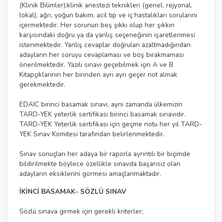
(Klinik Bilimler);klinik anestezi teknikleri (genel, rejyonal,
lokal), ağrı, yoğun bakım, acil tıp ve iç hastalıkları sorularını
içermektedir. Her sorunun beş şıkkı olup her şıkkın
karşısındaki doğru ya da yanlış seçeneğinin işaretlenmesi
istenmektedir. Yanlış cevaplar doğruları azaltmadığından
adayların her soruyu cevaplaması ve boş bırakmaması
önerilmektedir. Yazılı sınavı geçebilmek için A ve B
Kitapçıklarının her birinden ayrı ayrı geçer not almak
gerekmektedir.
EDAIC birinci basamak sınavı, aynı zamanda ülkemizin
TARD-YEK yeterlik sertifikası birinci basamak sınavıdır.
TARD-YEK Yeterlik sertifikası için geçme notu her yıl TARD-
YEK Sınav Komitesi tarafından belirlenmektedir.
Sınav sonuçları her adaya bir raporla ayrıntılı bir biçimde
bildirilmekte böylece özellikle sınavda başarısız olan
adayların eksiklerini görmesi amaçlanmaktadır.
İKİNCİ BASAMAK- SÖZLÜ SINAV
Sözlü sınava girmek için gerekli kriterler;