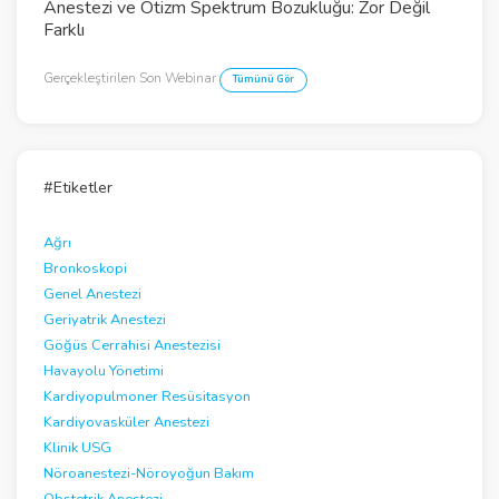
Anestezi ve Otizm Spektrum Bozukluğu: Zor Değil
V
Farklı
i
Gerçekleştirilen Son Webinar
Tümünü Gör
d
e
o
#Etiketler
Ağrı
Bronkoskopi
Genel Anestezi
Geriyatrik Anestezi
Göğüs Cerrahisi Anestezisi
Havayolu Yönetimi
Kardiyopulmoner Resüsitasyon
Kardiyovasküler Anestezi
Klinik USG
Nöroanestezi-Nöroyoğun Bakım
Obstetrik Anestezi