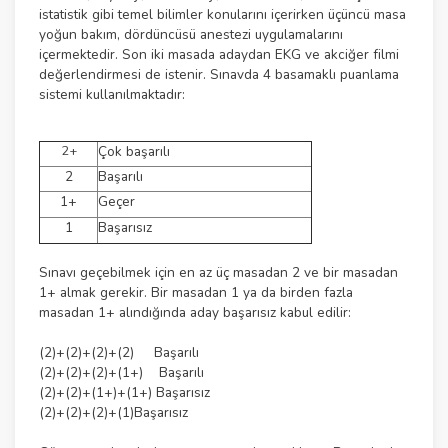
istatistik gibi temel bilimler konularını içerirken üçüncü masa
yoğun bakım, dördüncüsü anestezi uygulamalarını
içermektedir. Son iki masada adaydan EKG ve akciğer filmi
değerlendirmesi de istenir. Sınavda 4 basamaklı puanlama
sistemi kullanılmaktadır:
2+
Çok başarılı
2
Başarılı
1+
Geçer
1
Başarısız
Sınavı geçebilmek için en az üç masadan 2 ve bir masadan
1+ almak gerekir. Bir masadan 1 ya da birden fazla
masadan 1+ alındığında aday başarısız kabul edilir:
(2)+(2)+(2)+(2) Başarılı
(2)+(2)+(2)+(1+) Başarılı
(2)+(2)+(1+)+(1+) Başarısız
(2)+(2)+(2)+(1)Başarısız