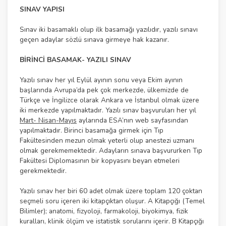
SINAV YAPISI
Sınav iki basamaklı olup ilk basamağı yazılıdır, yazılı sınavı
geçen adaylar sözlü sınava girmeye hak kazanır.
BİRİNCİ BASAMAK- YAZILI SINAV
Yazılı sınav her yıl Eylül ayının sonu veya Ekim ayının
başlarında Avrupa’da pek çok merkezde, ülkemizde de
Türkçe ve İngilizce olarak Ankara ve İstanbul olmak üzere
iki merkezde yapılmaktadır. Yazılı sınav başvuruları her yıl
Mart- Nisan-Mayıs
aylarında ESA’nın web sayfasından
yapılmaktadır. Birinci basamağa girmek için Tıp
Fakültesinden mezun olmak yeterli olup anestezi uzmanı
olmak gerekmemektedir. Adayların sınava başvururken Tıp
Fakültesi Diplomasının bir kopyasını beyan etmeleri
gerekmektedir.
Yazılı sınav her biri 60 adet olmak üzere toplam 120 çoktan
seçmeli soru içeren iki kitapçıktan oluşur. A Kitapçığı (Temel
Bilimler); anatomi, fizyoloji, farmakoloji, biyokimya, fizik
kuralları, klinik ölçüm ve istatistik sorularını içerir. B Kitapçığı