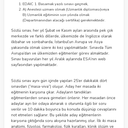
EDAIC 1. Basamak yazılı sınavı geçmek,
A) Anestezi uzmanı olmak (Uzmanlık diploması)veya
B) Uzmanlık eğitiminin son yılında olmak
(Departmanından alacağı sertifika) gerekmektedir.
Sözlü sınav, her yıl Şubat ve Kasım ayları arasında pek çok
merkezde ve farklı dillerde, ülkemizde de İngilizce olarak
ilkbahar ve sonbaharda, İstanbul’un Avrupa ve Asya
yakasında olmak üzere iki kez yapılmaktadır. Sınavda Tüm
Avrupa’dan ve ülkemizden eğitmenler görev almaktadır.
Sınav başvuruları her yıl Aralık aylarında ESA’nın web
sayfasından yapılmaktadır.
Sözlü sınav aynı gün içinde yapılan 25’er dakikalık dört
sınavdan (“masa-viva”) oluşur. Aday her masada iki
eğitmenin karşısına çıkar. Adayların tanıdıkları
eğitmenlerden sınava girmeleri önlenir. Her masadan önce
adaylar ayrı bir odaya alınarak o oturumla ilgili bir soru
verilir ve 10 dakika boyunca bu konuda düşünüp cevaplarını
not etmeleri sağlanır. Bu şekilde aday eğitmenlerin
karşısına çıktığında soru akışına hazırlanmış olur. İlk iki masa
anatomi, fizyoloji, farmakoloji, fizik kuralları, klinik ölçüm ve