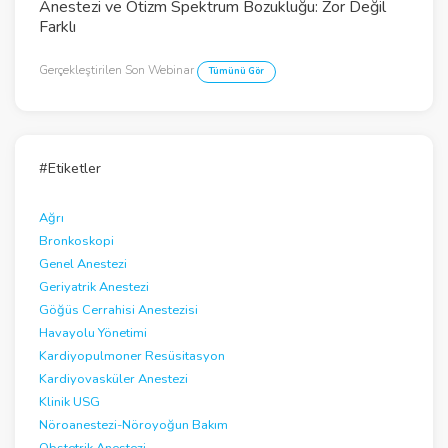
Anestezi ve Otizm Spektrum Bozukluğu: Zor Değil
V
Farklı
i
Gerçekleştirilen Son Webinar
Tümünü Gör
d
e
o
#Etiketler
Ağrı
Bronkoskopi
Genel Anestezi
Geriyatrik Anestezi
Göğüs Cerrahisi Anestezisi
Havayolu Yönetimi
Kardiyopulmoner Resüsitasyon
Kardiyovasküler Anestezi
Klinik USG
Nöroanestezi-Nöroyoğun Bakım
Obstetrik Anestezi