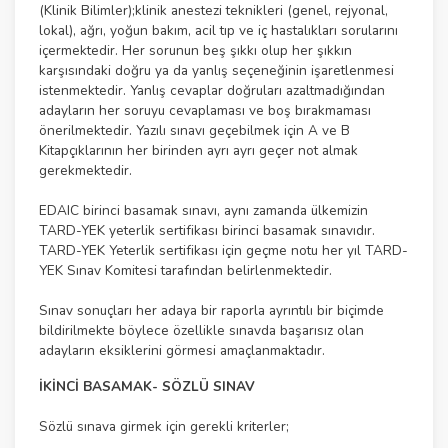
(Klinik Bilimler);klinik anestezi teknikleri (genel, rejyonal,
lokal), ağrı, yoğun bakım, acil tıp ve iç hastalıkları sorularını
içermektedir. Her sorunun beş şıkkı olup her şıkkın
karşısındaki doğru ya da yanlış seçeneğinin işaretlenmesi
istenmektedir. Yanlış cevaplar doğruları azaltmadığından
adayların her soruyu cevaplaması ve boş bırakmaması
önerilmektedir. Yazılı sınavı geçebilmek için A ve B
Kitapçıklarının her birinden ayrı ayrı geçer not almak
gerekmektedir.
EDAIC birinci basamak sınavı, aynı zamanda ülkemizin
TARD-YEK yeterlik sertifikası birinci basamak sınavıdır.
TARD-YEK Yeterlik sertifikası için geçme notu her yıl TARD-
YEK Sınav Komitesi tarafından belirlenmektedir.
Sınav sonuçları her adaya bir raporla ayrıntılı bir biçimde
bildirilmekte böylece özellikle sınavda başarısız olan
adayların eksiklerini görmesi amaçlanmaktadır.
İKİNCİ BASAMAK- SÖZLÜ SINAV
Sözlü sınava girmek için gerekli kriterler;