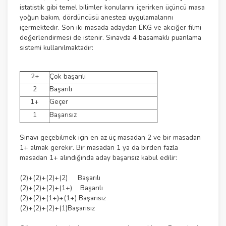
istatistik gibi temel bilimler konularını içerirken üçüncü masa
yoğun bakım, dördüncüsü anestezi uygulamalarını
içermektedir. Son iki masada adaydan EKG ve akciğer filmi
değerlendirmesi de istenir. Sınavda 4 basamaklı puanlama
sistemi kullanılmaktadır:
2+
Çok başarılı
2
Başarılı
1+
Geçer
1
Başarısız
Sınavı geçebilmek için en az üç masadan 2 ve bir masadan
1+ almak gerekir. Bir masadan 1 ya da birden fazla
masadan 1+ alındığında aday başarısız kabul edilir:
(2)+(2)+(2)+(2) Başarılı
(2)+(2)+(2)+(1+) Başarılı
(2)+(2)+(1+)+(1+) Başarısız
(2)+(2)+(2)+(1)Başarısız