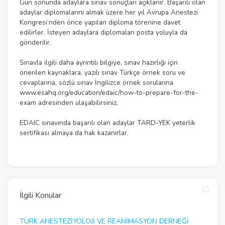
Gün sonunda adaylara sınav sonuçları açıklanır. Başarılı olan
adaylar diplomalarını almak üzere her yıl Avrupa Anestezi
Kongresi’nden önce yapılan diploma törenine davet
edilirler. İsteyen adaylara diplomaları posta yoluyla da
gönderilir.
Sınavla ilgili daha ayrıntılı bilgiye, sınav hazırlığı için
önerilen kaynaklara, yazılı sınav Türkçe örnek soru ve
cevaplarına, sözlü sınav İngilizce örnek sorularına
www.esahq.org/education/edaic/how-to-prepare-for-the-
exam
adresinden ulaşabilirsiniz.
EDAIC sınavında başarılı olan adaylar TARD-YEK yeterlik
sertifikası almaya da hak kazanırlar.
İlgili Konular
TÜRK ANESTEZİYOLOJİ VE REANİMASYON DERNEĞİ