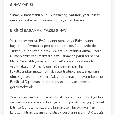
SINAV YAPISI
Sınav iki basamaklı olup ilk basamağı yazılıdır, yazılı sınavı
geçen adaylar sözlü sınava girmeye hak kazanır.
BİRİNCİ BASAMAK- YAZILI SINAV
Yazılı sınav her yıl Eylül ayının sonu veya Ekim ayının
başlarında Avrupa’da pek çok merkezde, ülkemizde de
Türkçe ve İngilizce olarak Ankara ve İstanbul olmak üzere
iki merkezde yapılmaktadır. Yazılı sınav başvuruları her yıl
Mart- Nisan-Mayıs
aylarında ESA’nın web sayfasından
yapılmaktadır. Birinci basamağa girmek için Tıp
Fakültesinden mezun olmak yeterli olup anestezi uzmanı
olmak gerekmemektedir. Adayların sınava başvururken Tıp
Fakültesi Diplomasının bir kopyasını beyan etmeleri
gerekmektedir.
Yazılı sınav her biri 60 adet olmak üzere toplam 120 çoktan
seçmeli soru içeren iki kitapçıktan oluşur. A Kitapçığı (Temel
Bilimler); anatomi, fizyoloji, farmakoloji, biyokimya, fizik
kuralları, klinik ölçüm ve istatistik sorularını içerir. B Kitapçığı