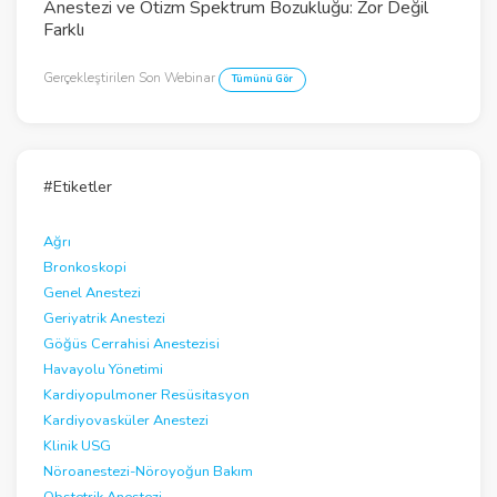
Anestezi ve Otizm Spektrum Bozukluğu: Zor Değil
V
Farklı
i
Gerçekleştirilen Son Webinar
Tümünü Gör
d
e
o
#Etiketler
Ağrı
Bronkoskopi
Genel Anestezi
Geriyatrik Anestezi
Göğüs Cerrahisi Anestezisi
Havayolu Yönetimi
Kardiyopulmoner Resüsitasyon
Kardiyovasküler Anestezi
Klinik USG
Nöroanestezi-Nöroyoğun Bakım
Obstetrik Anestezi