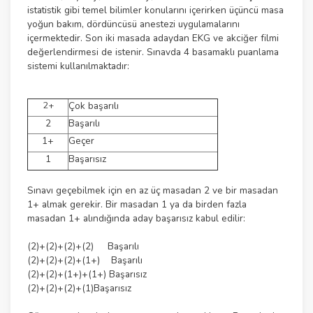
istatistik gibi temel bilimler konularını içerirken üçüncü masa
yoğun bakım, dördüncüsü anestezi uygulamalarını
içermektedir. Son iki masada adaydan EKG ve akciğer filmi
değerlendirmesi de istenir. Sınavda 4 basamaklı puanlama
sistemi kullanılmaktadır:
2+
Çok başarılı
2
Başarılı
1+
Geçer
1
Başarısız
Sınavı geçebilmek için en az üç masadan 2 ve bir masadan
1+ almak gerekir. Bir masadan 1 ya da birden fazla
masadan 1+ alındığında aday başarısız kabul edilir:
(2)+(2)+(2)+(2) Başarılı
(2)+(2)+(2)+(1+) Başarılı
(2)+(2)+(1+)+(1+) Başarısız
(2)+(2)+(2)+(1)Başarısız