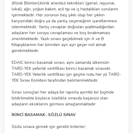
(Klinik Bilimler);klinik anestezi teknikleri (genel, rejyonal,
lokal), ağrı, yoğun bakım, acil tıp ve iç hastalıkları sorularını
içermektedir. Her sorunun beş şıkkı olup her şıkkın
karşısındaki doğru ya da yanlış seçeneğinin işaretlenmesi
istenmektedir. Yanlış cevaplar doğruları azaltmadığından
adayların her soruyu cevaplaması ve boş bırakmaması
önerilmektedir. Yazılı sınavı geçebilmek için A ve B
Kitapçıklarının her birinden ayrı ayrı geçer not almak
gerekmektedir.
EDAIC birinci basamak sınavı, aynı zamanda ülkemizin
TARD-YEK yeterlik sertifikası birinci basamak sınavıdır.
TARD-YEK Yeterlik sertifikası için geçme notu her yıl TARD-
YEK Sınav Komitesi tarafından belirlenmektedir.
Sınav sonuçları her adaya bir raporla ayrıntılı bir biçimde
bildirilmekte böylece özellikle sınavda başarısız olan
adayların eksiklerini görmesi amaçlanmaktadır.
İKİNCİ BASAMAK- SÖZLÜ SINAV
Sözlü sınava girmek için gerekli kriterler;