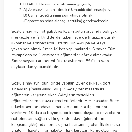
EDAIC 1. Basamak yazılı sınavı geçmek,
A) Anestezi uzmanı olmak (Uzmanlık diploması)veya
B) Uzmanlık eğitiminin son yılında olmak
(Departmanından alacağı sertifika) gerekmektedir.
Sözlü sınav, her yıl Şubat ve Kasım ayları arasında pek çok
merkezde ve farklı dillerde, ülkemizde de İngilizce olarak
ilkbahar ve sonbaharda, İstanbul’un Avrupa ve Asya
yakasında olmak üzere iki kez yapılmaktadır. Sınavda Tüm
Avrupa’dan ve ülkemizden eğitmenler görev almaktadır.
Sınav başvuruları her yıl Aralık aylarında ESA’nın web
sayfasından yapılmaktadır.
Sözlü sınav aynı gün içinde yapılan 25’er dakikalık dört
sınavdan (“masa-viva”) oluşur. Aday her masada iki
eğitmenin karşısına çıkar. Adayların tanıdıkları
eğitmenlerden sınava girmeleri önlenir. Her masadan önce
adaylar ayrı bir odaya alınarak o oturumla ilgili bir soru
verilir ve 10 dakika boyunca bu konuda düşünüp cevaplarını
not etmeleri sağlanır. Bu şekilde aday eğitmenlerin
karşısına çıktığında soru akışına hazırlanmış olur. İlk iki masa
anatomi, fizyoloji, farmakoloji, fizik kuralları, klinik ölçüm ve