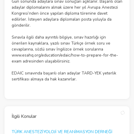
Gün sonunda adaylara sınav sonuçları açıklanır. Başarılı olan
adaylar diplomalarını almak üzere her yıl Avrupa Anestezi
Kongresi’nden önce yapılan diploma törenine davet
edilirler. İsteyen adaylara diplomaları posta yoluyla da
gönderilir.
Sınavla ilgili daha ayrıntılı bilgiye, sınav hazırlığı için
önerilen kaynaklara, yazılı sınav Türkçe örnek soru ve
cevaplarına, sözlü sınav İngilizce örnek sorularına
www.esahq.org/education/edaic/how-to-prepare-for-the-
exam
adresinden ulaşabilirsiniz.
EDAIC sınavında başarılı olan adaylar TARD-YEK yeterlik
sertifikası almaya da hak kazanırlar.
İlgili Konular
TÜRK ANESTEZİYOLOJİ VE REANİMASYON DERNEĞİ