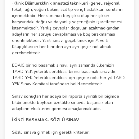
(Klinik Bilimler);klinik anestezi teknikleri (genel, rejyonal,
lokal), ağrı, yoğun bakım, acil tıp ve iç hastalıkları sorularını
içermektedir. Her sorunun beş şıkkı olup her şıkkın
karşısındaki doğru ya da yanlış seçeneğinin işaretlenmesi
istenmektedir. Yanlış cevaplar doğruları azaltmadığından
adayların her soruyu cevaplaması ve boş bırakmaması
önerilmektedir. Yazılı sınavı geçebilmek için A ve B
Kitapçıklarının her birinden ayrı ayrı geçer not almak
gerekmektedir.
EDAIC birinci basamak sınavı, aynı zamanda ülkemizin
TARD-YEK yeterlik sertifikası birinci basamak sınavıdır.
TARD-YEK Yeterlik sertifikası için geçme notu her yıl TARD-
YEK Sınav Komitesi tarafından belirlenmektedir.
Sınav sonuçları her adaya bir raporla ayrıntılı bir biçimde
bildirilmekte böylece özellikle sınavda başarısız olan
adayların eksiklerini görmesi amaçlanmaktadır.
İKİNCİ BASAMAK- SÖZLÜ SINAV
Sözlü sınava girmek için gerekli kriterler;