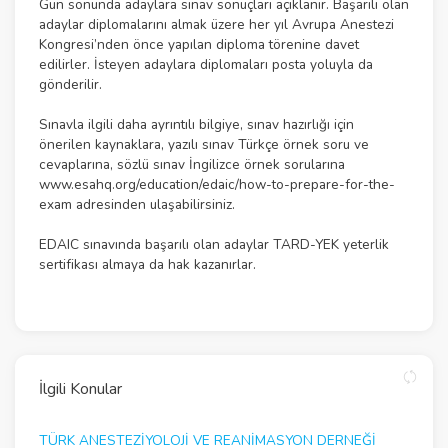
Gün sonunda adaylara sınav sonuçları açıklanır. Başarılı olan
adaylar diplomalarını almak üzere her yıl Avrupa Anestezi
Kongresi’nden önce yapılan diploma törenine davet
edilirler. İsteyen adaylara diplomaları posta yoluyla da
gönderilir.
Sınavla ilgili daha ayrıntılı bilgiye, sınav hazırlığı için
önerilen kaynaklara, yazılı sınav Türkçe örnek soru ve
cevaplarına, sözlü sınav İngilizce örnek sorularına
www.esahq.org/education/edaic/how-to-prepare-for-the-
exam
adresinden ulaşabilirsiniz.
EDAIC sınavında başarılı olan adaylar TARD-YEK yeterlik
sertifikası almaya da hak kazanırlar.
İlgili Konular
TÜRK ANESTEZİYOLOJİ VE REANİMASYON DERNEĞİ