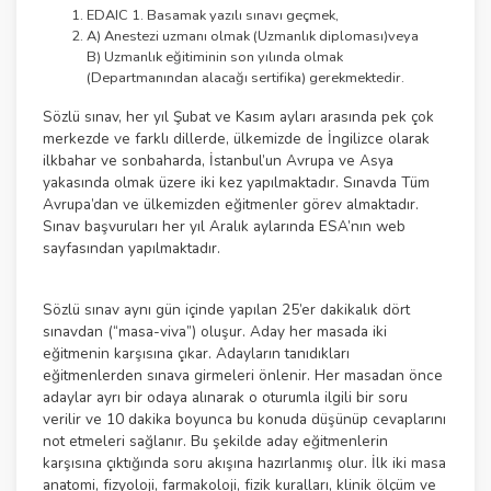
EDAIC 1. Basamak yazılı sınavı geçmek,
A) Anestezi uzmanı olmak (Uzmanlık diploması)veya
B) Uzmanlık eğitiminin son yılında olmak
(Departmanından alacağı sertifika) gerekmektedir.
Sözlü sınav, her yıl Şubat ve Kasım ayları arasında pek çok
merkezde ve farklı dillerde, ülkemizde de İngilizce olarak
ilkbahar ve sonbaharda, İstanbul’un Avrupa ve Asya
yakasında olmak üzere iki kez yapılmaktadır. Sınavda Tüm
Avrupa’dan ve ülkemizden eğitmenler görev almaktadır.
Sınav başvuruları her yıl Aralık aylarında ESA’nın web
sayfasından yapılmaktadır.
Sözlü sınav aynı gün içinde yapılan 25’er dakikalık dört
sınavdan (“masa-viva”) oluşur. Aday her masada iki
eğitmenin karşısına çıkar. Adayların tanıdıkları
eğitmenlerden sınava girmeleri önlenir. Her masadan önce
adaylar ayrı bir odaya alınarak o oturumla ilgili bir soru
verilir ve 10 dakika boyunca bu konuda düşünüp cevaplarını
not etmeleri sağlanır. Bu şekilde aday eğitmenlerin
karşısına çıktığında soru akışına hazırlanmış olur. İlk iki masa
anatomi, fizyoloji, farmakoloji, fizik kuralları, klinik ölçüm ve