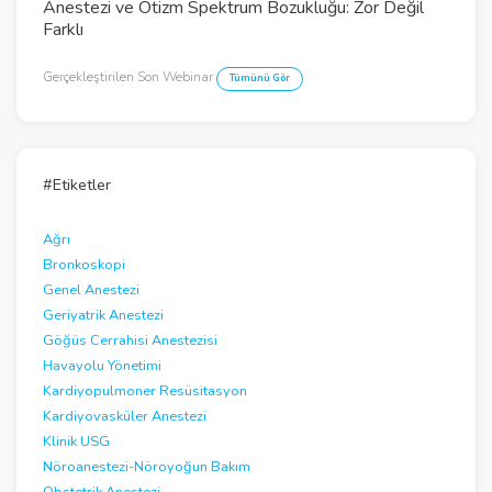
Anestezi ve Otizm Spektrum Bozukluğu: Zor Değil
V
Farklı
i
Gerçekleştirilen Son Webinar
Tümünü Gör
d
e
o
#Etiketler
Ağrı
Bronkoskopi
Genel Anestezi
Geriyatrik Anestezi
Göğüs Cerrahisi Anestezisi
Havayolu Yönetimi
Kardiyopulmoner Resüsitasyon
Kardiyovasküler Anestezi
Klinik USG
Nöroanestezi-Nöroyoğun Bakım
Obstetrik Anestezi