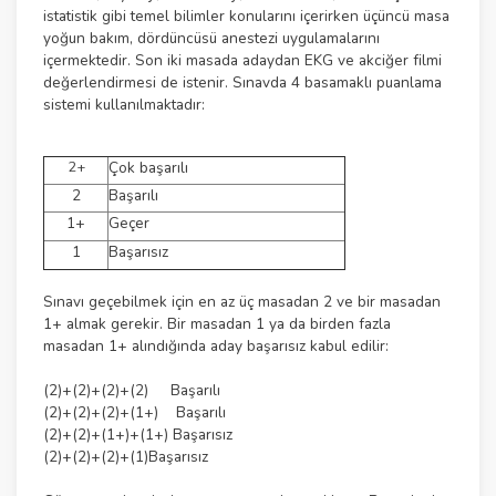
istatistik gibi temel bilimler konularını içerirken üçüncü masa
yoğun bakım, dördüncüsü anestezi uygulamalarını
içermektedir. Son iki masada adaydan EKG ve akciğer filmi
değerlendirmesi de istenir. Sınavda 4 basamaklı puanlama
sistemi kullanılmaktadır:
2+
Çok başarılı
2
Başarılı
1+
Geçer
1
Başarısız
Sınavı geçebilmek için en az üç masadan 2 ve bir masadan
1+ almak gerekir. Bir masadan 1 ya da birden fazla
masadan 1+ alındığında aday başarısız kabul edilir:
(2)+(2)+(2)+(2) Başarılı
(2)+(2)+(2)+(1+) Başarılı
(2)+(2)+(1+)+(1+) Başarısız
(2)+(2)+(2)+(1)Başarısız