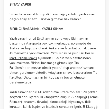
SINAV YAPISI
Sınav iki basamaklı olup ilk basamağı yazılıdır, yazılı sınavı
geçen adaylar sözlü sınava girmeye hak kazanır.
BİRİNCİ BASAMAK- YAZILI SINAV
Yazılı sınav her yıl Eylül ayının sonu veya Ekim ayının
başlarında Avrupa’da pek çok merkezde, ülkemizde de
Türkçe ve İngilizce olarak Ankara ve İstanbul olmak üzere
iki merkezde yapılmaktadır. Yazılı sınav başvuruları her yıl
Mart- Nisan-Mayıs
aylarında ESA’nın web sayfasından
yapılmaktadır. Birinci basamağa girmek için Tıp
Fakültesinden mezun olmak yeterli olup anestezi uzmanı
olmak gerekmemektedir. Adayların sınava başvururken Tıp
Fakültesi Diplomasının bir kopyasını beyan etmeleri
gerekmektedir.
Yazılı sınav her biri 60 adet olmak üzere toplam 120 çoktan
seçmeli soru içeren iki kitapçıktan oluşur. A Kitapçığı (Temel
Bilimler); anatomi, fizyoloji, farmakoloji, biyokimya, fizik
kuralları, klinik ölçüm ve istatistik sorularını içerir. B Kitapçığı