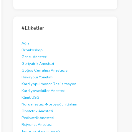
e
o
#Etiketler
Ağrı
Bronkoskopi
Genel Anestezi
Geriyatrik Anestezi
Göğüs Cerrahisi Anestezisi
Havayolu Yönetimi
Kardiyopulmoner Resüsitasyon
Kardiyovasküler Anestezi
Klinik USG
Nöroanestezi-Nöroyoğun Bakım
Obstetrik Anestezi
Pediyatrik Anestezi
Rejyonal Anestezi
Temel Ekokardiyografi