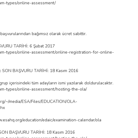
xam-types/online-assessment/
başvurularından bağımsız olarak ücret sabittir.
VURU TARİHİ: 6 Şubat 2017
am-types/online-assessment/online-registration-for-online-
:
SON BAŞVURU TARİHİ: 18 Kasım 2016
up içerisindeki tüm adayların ismi yazılarak doldurulacaktır.
xam-types/online-assessment/hosting-the-ola/
.org/~/media/ESA/Files/EDUCATION/OLA-
shx
w.esahq.org/education/edaic/examination-calendar/ola
SON BAŞVURU TARİHİ: 18 Kasım 2016