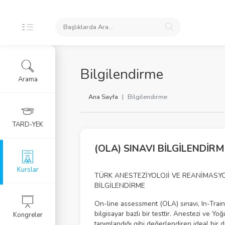
İKLERİ
Bilgilendirme
Arama
ursları
Ana Sayfa
Bilgilendirme
 Arşivi
TARD-YEK
rlar
(OLA) SINAVI BİLGİLENDİRM
Eğitim Kursu
Kurslar
TÜRK ANESTEZİYOLOJİ VE REANİMASYO
BİLGİLENDİRME
RGU
On-line assessment (OLA) sınavı, In-Trai
bilgisayar bazlı bir testtir. Anestezi ve 
Kongreler
LERİ
tanımlandığı gibi değerlendiren ideal bir 