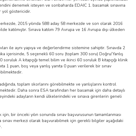
da kendini denemek isteyen ve sonbaharda EDAIC 1. basamak sınavına
 yol göstericidir.
merkezde, 2015 yılında 588 aday 58 merkezde ve son olarak 2016
lde katılmıştır. Sınava katılım 79 Avrupa ve 16 Avrupa dışı ülkeden
ları ile aynı yapıya ve değerlendirme sistemine sahiptir. Sınavda 2
ika içerisinde, 5 seçenekli 60 soru (toplam 300 soru) Doğru/Yanlış
0 soruluk A kitapçığı temel bilim ve ikinci 60 soruluk B kitapçığı klinik
ıta 1 puan, boş veya yanlış yanıta 0 puan verilerek bir sınav
ebilmektedir.
ığında, toplam skorlarını görebilmekte ve yanlışlarını kontrol
lmektedir. Daha sonra ESA tarafından her basamak için daha detaylı
zeyindeki adayların kendi ülkelerindeki ve sınava girenlerin geneli
ek için, bir önceki yılın sonunda sınav başvurusunun tamamlanması
sınav merkezi olarak başvurabilmek için gerekli bilgiler aşağıdaki
.