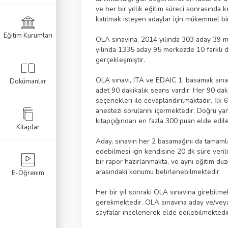
ve her bir yıllık eğitim süreci sonrasın
katılmak isteyen adaylar için mükemmel bir
Eğitim Kurumları
k Sınavı
OLA sınavına, 2014 yılında 303 aday 39 
yılında 1335 aday 95 merkezde 10 farklı di
gerçekleşmiştir.
Sınavı
OLA sınavı, ITA ve EDAIC 1. basamak sınav
Dokümanlar
navı
adet 90 dakikalık seans vardır. Her 90 dak
seçenekleri ile cevaplandırılmaktadır. İlk 6
anestezi sorularını içermektedir. Doğru yan
kitapçığından en fazla 300 puan elde edil
Kitaplar
Aday, sınavın her 2 basamağını da tamamlad
edebilmesi için kendisine 20 dk süre veri
bir rapor hazırlanmakta, ve aynı eğitim dü
arasındaki konumu belirlenebilmektedir.
E-Öğrenim
Her bir yıl sonraki OLA sınavına girebilm
gerekmektedir. OLA sınavına aday ve/veya 
sayfalar incelenerek elde edilebilmektedir