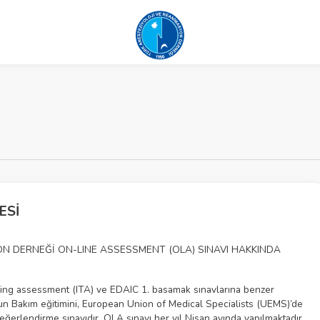
ESİ
N DERNEĞİ ON-LINE ASSESSMENT (OLA) SINAVI HAKKINDA
ning assessment (ITA) ve EDAIC 1. basamak sınavlarına benzer
Yoğun Bakım eğitimini, European Union of Medical Specialists (UEMS)’de
değerlendirme sınavıdır. OLA sınavı her yıl Nisan ayında yapılmaktadır