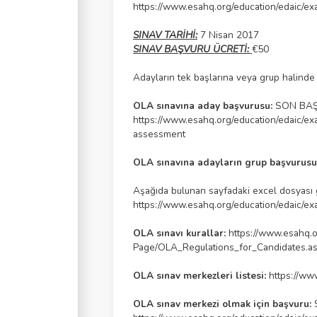
https://www.esahq.org/education/edaic/e
SINAV TARİHİ:
7 Nisan 2017
SINAV BAŞVURU ÜCRETİ:
€50
Adayların tek başlarına veya grup halinde 
OLA sınavına aday başvurusu:
SON BAŞ
https://www.esahq.org/education/edaic/ex
assessment
OLA sınavına adayların grup başvurusu
Aşağıda bulunan sayfadaki excel dosyası gr
https://www.esahq.org/education/edaic/e
OLA sınavı kurallar:
https://www.esahq
Page/OLA_Regulations_for_Candidates.a
OLA sınav merkezleri listesi:
https://ww
OLA sınav merkezi olmak için başvuru: