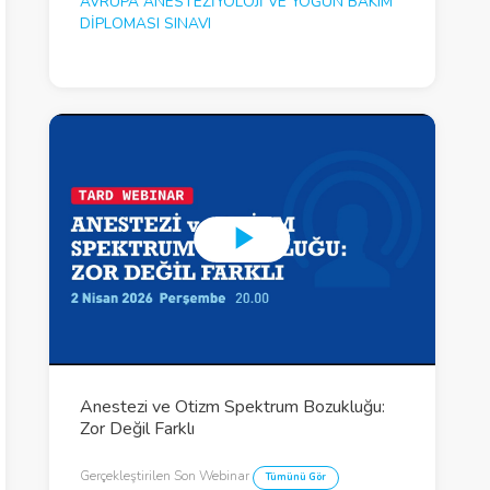
AVRUPA ANESTEZIYOLOJI VE YOĞUN BAKIM
DIPLOMASI SINAVI
P
l
a
y
V
Anestezi ve Otizm Spektrum Bozukluğu:
Zor Değil Farklı
i
d
Gerçekleştirilen Son Webinar
Tümünü Gör