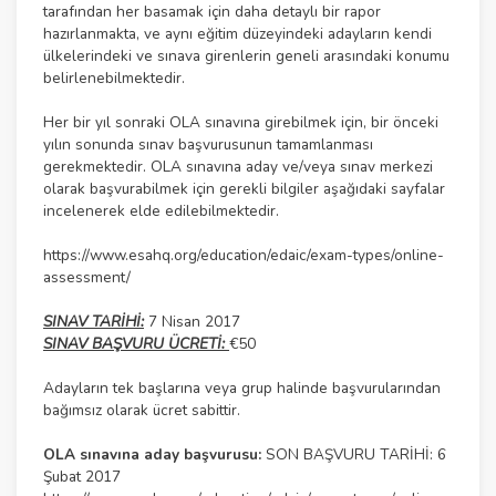
tarafından her basamak için daha detaylı bir rapor
hazırlanmakta, ve aynı eğitim düzeyindeki adayların kendi
ülkelerindeki ve sınava girenlerin geneli arasındaki konumu
belirlenebilmektedir.
Her bir yıl sonraki OLA sınavına girebilmek için, bir önceki
yılın sonunda sınav başvurusunun tamamlanması
gerekmektedir. OLA sınavına aday ve/veya sınav merkezi
olarak başvurabilmek için gerekli bilgiler aşağıdaki sayfalar
incelenerek elde edilebilmektedir.
https://www.esahq.org/education/edaic/exam-types/online-
assessment/
SINAV TARİHİ:
7 Nisan 2017
SINAV BAŞVURU ÜCRETİ:
€50
Adayların tek başlarına veya grup halinde başvurularından
bağımsız olarak ücret sabittir.
OLA sınavına aday başvurusu:
SON BAŞVURU TARİHİ: 6
Şubat 2017