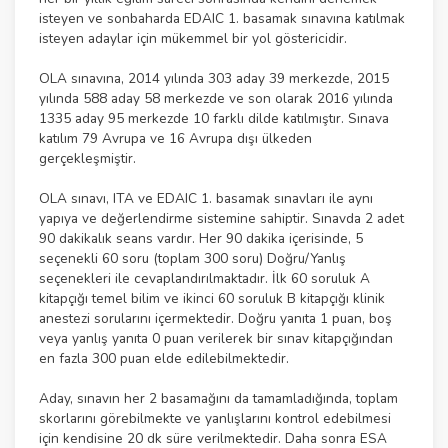
isteyen ve sonbaharda EDAIC 1. basamak sınavına katılmak
isteyen adaylar için mükemmel bir yol göstericidir.
OLA sınavına, 2014 yılında 303 aday 39 merkezde, 2015
yılında 588 aday 58 merkezde ve son olarak 2016 yılında
1335 aday 95 merkezde 10 farklı dilde katılmıştır. Sınava
katılım 79 Avrupa ve 16 Avrupa dışı ülkeden
gerçekleşmiştir.
OLA sınavı, ITA ve EDAIC 1. basamak sınavları ile aynı
yapıya ve değerlendirme sistemine sahiptir. Sınavda 2 adet
90 dakikalık seans vardır. Her 90 dakika içerisinde, 5
seçenekli 60 soru (toplam 300 soru) Doğru/Yanlış
seçenekleri ile cevaplandırılmaktadır. İlk 60 soruluk A
kitapçığı temel bilim ve ikinci 60 soruluk B kitapçığı klinik
anestezi sorularını içermektedir. Doğru yanıta 1 puan, boş
veya yanlış yanıta 0 puan verilerek bir sınav kitapçığından
en fazla 300 puan elde edilebilmektedir.
Aday, sınavın her 2 basamağını da tamamladığında, toplam
skorlarını görebilmekte ve yanlışlarını kontrol edebilmesi
için kendisine 20 dk süre verilmektedir. Daha sonra ESA