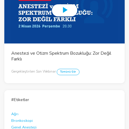
P
l
a
y
Anestezi ve Otizm Spektrum Bozukluğu: Zor Değil
V
Farklı
i
Gerçekleştirilen Son Webinar
Tümünü Gör
d
e
o
#Etiketler
Ağrı
Bronkoskopi
Genel Anestezi