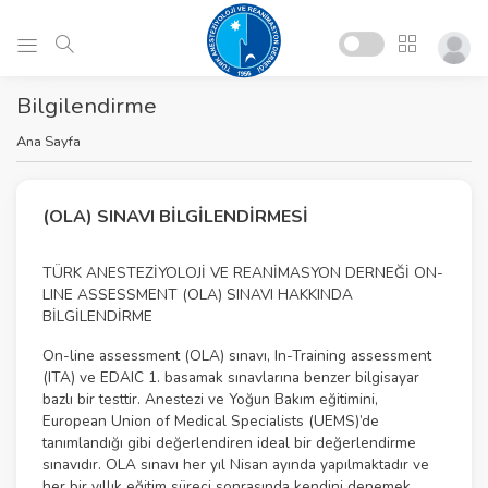
Bilgilendirme
Ana Sayfa
(OLA) SINAVI BİLGİLENDİRMESİ
TÜRK ANESTEZİYOLOJİ VE REANİMASYON DERNEĞİ ON-
LINE ASSESSMENT (OLA) SINAVI HAKKINDA
BİLGİLENDİRME
On-line assessment (OLA) sınavı, In-Training assessment
(ITA) ve EDAIC 1. basamak sınavlarına benzer bilgisayar
bazlı bir testtir. Anestezi ve Yoğun Bakım eğitimini,
European Union of Medical Specialists (UEMS)’de
tanımlandığı gibi değerlendiren ideal bir değerlendirme
sınavıdır. OLA sınavı her yıl Nisan ayında yapılmaktadır ve
her bir yıllık eğitim süreci sonrasında kendini denemek