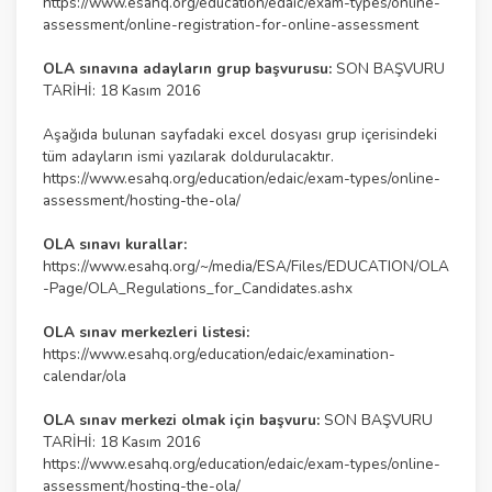
https://www.esahq.org/education/edaic/exam-types/online-
assessment/online-registration-for-online-assessment
OLA sınavına adayların grup başvurusu:
SON BAŞVURU
TARİHİ: 18 Kasım 2016
Aşağıda bulunan sayfadaki excel dosyası grup içerisindeki
tüm adayların ismi yazılarak doldurulacaktır.
https://www.esahq.org/education/edaic/exam-types/online-
assessment/hosting-the-ola/
OLA sınavı kurallar:
https://www.esahq.org/~/media/ESA/Files/EDUCATION/OLA
-Page/OLA_Regulations_for_Candidates.ashx
OLA sınav merkezleri listesi:
https://www.esahq.org/education/edaic/examination-
calendar/ola
OLA sınav merkezi olmak için başvuru:
SON BAŞVURU
TARİHİ: 18 Kasım 2016
https://www.esahq.org/education/edaic/exam-types/online-
assessment/hosting-the-ola/