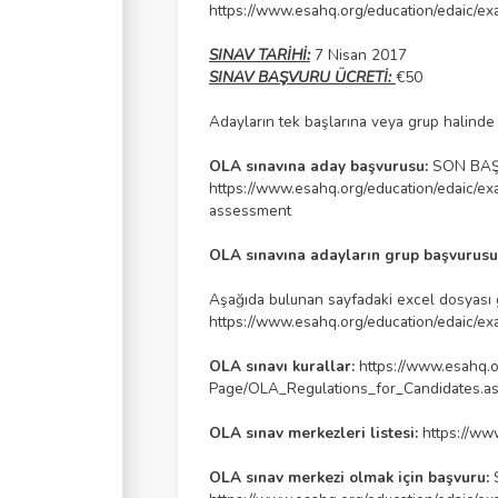
https://www.esahq.org/education/edaic/e
SINAV TARİHİ:
7 Nisan 2017
SINAV BAŞVURU ÜCRETİ:
€50
Adayların tek başlarına veya grup halinde 
OLA sınavına aday başvurusu:
SON BAŞ
https://www.esahq.org/education/edaic/ex
assessment
OLA sınavına adayların grup başvurusu
Aşağıda bulunan sayfadaki excel dosyası gr
https://www.esahq.org/education/edaic/e
OLA sınavı kurallar:
https://www.esahq
Page/OLA_Regulations_for_Candidates.a
OLA sınav merkezleri listesi:
https://ww
OLA sınav merkezi olmak için başvuru: