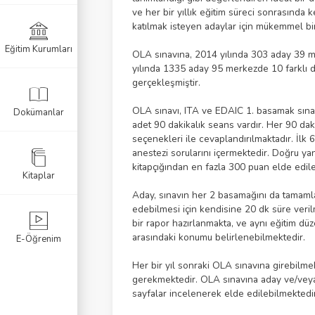
ve her bir yıllık eğitim süreci sonrasın
katılmak isteyen adaylar için mükemmel bir
Eğitim Kurumları
k Sınavı
OLA sınavına, 2014 yılında 303 aday 39 
yılında 1335 aday 95 merkezde 10 farklı di
gerçekleşmiştir.
Sınavı
OLA sınavı, ITA ve EDAIC 1. basamak sınav
Dokümanlar
navı
adet 90 dakikalık seans vardır. Her 90 dak
seçenekleri ile cevaplandırılmaktadır. İlk 6
anestezi sorularını içermektedir. Doğru yan
kitapçığından en fazla 300 puan elde edil
Kitaplar
Aday, sınavın her 2 basamağını da tamamlad
edebilmesi için kendisine 20 dk süre veri
bir rapor hazırlanmakta, ve aynı eğitim dü
arasındaki konumu belirlenebilmektedir.
E-Öğrenim
Her bir yıl sonraki OLA sınavına girebilm
gerekmektedir. OLA sınavına aday ve/veya 
sayfalar incelenerek elde edilebilmektedir