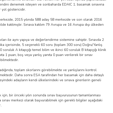
da kendini denemek isteyen ve sonbaharda EDAIC 1. basamak sınavına
 yol göstericidir.
merkezde, 2015 yılında 588 aday 58 merkezde ve son olarak 2016
lde katılmıştır. Sınava katılım 79 Avrupa ve 16 Avrupa dışı ülkeden
ları ile aynı yapıya ve değerlendirme sistemine sahiptir. Sınavda 2
ika içerisinde, 5 seçenekli 60 soru (toplam 300 soru) Doğru/Yanlış
0 soruluk A kitapçığı temel bilim ve ikinci 60 soruluk B kitapçığı klinik
ıta 1 puan, boş veya yanlış yanıta 0 puan verilerek bir sınav
ebilmektedir.
ığında, toplam skorlarını görebilmekte ve yanlışlarını kontrol
lmektedir. Daha sonra ESA tarafından her basamak için daha detaylı
zeyindeki adayların kendi ülkelerindeki ve sınava girenlerin geneli
ek için, bir önceki yılın sonunda sınav başvurusunun tamamlanması
sınav merkezi olarak başvurabilmek için gerekli bilgiler aşağıdaki
.