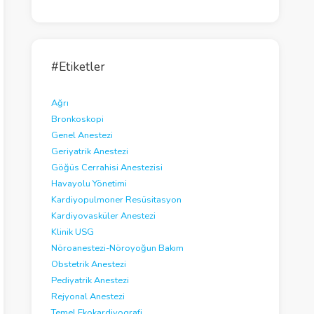
e
o
#Etiketler
Ağrı
Bronkoskopi
Genel Anestezi
Geriyatrik Anestezi
Göğüs Cerrahisi Anestezisi
Havayolu Yönetimi
Kardiyopulmoner Resüsitasyon
Kardiyovasküler Anestezi
Klinik USG
Nöroanestezi-Nöroyoğun Bakım
Obstetrik Anestezi
Pediyatrik Anestezi
Rejyonal Anestezi
Temel Ekokardiyografi