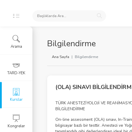
İKLERİ
Bilgilendirme
Arama
ursları
Ana Sayfa
Bilgilendirme
 Arşivi
TARD-YEK
rlar
(OLA) SINAVI BİLGİLENDİRM
Eğitim Kursu
Kurslar
TÜRK ANESTEZİYOLOJİ VE REANİMASYO
BİLGİLENDİRME
RGU
On-line assessment (OLA) sınavı, In-Trai
bilgisayar bazlı bir testtir. Anestezi ve 
Kongreler
LERİ
tanımlandığı gibi değerlendiren ideal bir 