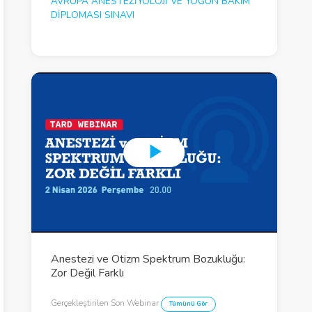
AVRUPA ANESTEZIYOLOJI VE YOĞUN BAKIM
DIPLOMASI SINAVI
P
l
a
y
V
Anestezi ve Otizm Spektrum Bozukluğu:
Zor Değil Farklı
i
d
Gerçekleştirilen Son Webinar
Tümünü Gör