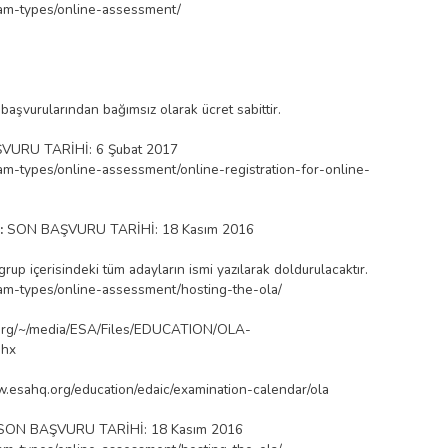
xam-types/online-assessment/
başvurularından bağımsız olarak ücret sabittir.
VURU TARİHİ: 6 Şubat 2017
am-types/online-assessment/online-registration-for-online-
:
SON BAŞVURU TARİHİ: 18 Kasım 2016
up içerisindeki tüm adayların ismi yazılarak doldurulacaktır.
xam-types/online-assessment/hosting-the-ola/
.org/~/media/ESA/Files/EDUCATION/OLA-
shx
w.esahq.org/education/edaic/examination-calendar/ola
SON BAŞVURU TARİHİ: 18 Kasım 2016