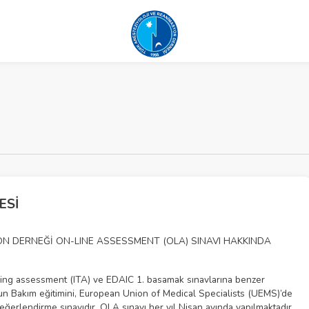
ESİ
N DERNEĞİ ON-LINE ASSESSMENT (OLA) SINAVI HAKKINDA
ning assessment (ITA) ve EDAIC 1. basamak sınavlarına benzer
Yoğun Bakım eğitimini, European Union of Medical Specialists (UEMS)’de
değerlendirme sınavıdır. OLA sınavı her yıl Nisan ayında yapılmaktadır