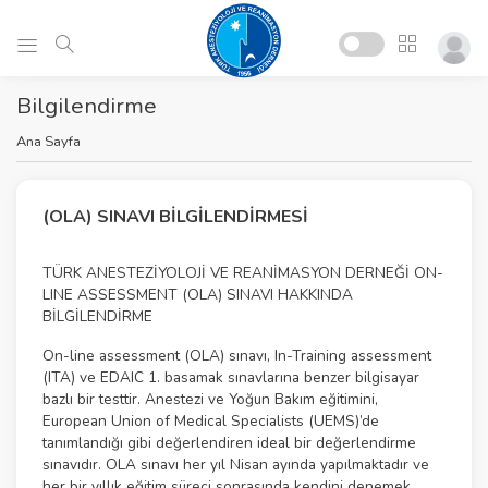
Bilgilendirme
Ana Sayfa
(OLA) SINAVI BİLGİLENDİRMESİ
TÜRK ANESTEZİYOLOJİ VE REANİMASYON DERNEĞİ ON-
LINE ASSESSMENT (OLA) SINAVI HAKKINDA
BİLGİLENDİRME
On-line assessment (OLA) sınavı, In-Training assessment
(ITA) ve EDAIC 1. basamak sınavlarına benzer bilgisayar
bazlı bir testtir. Anestezi ve Yoğun Bakım eğitimini,
European Union of Medical Specialists (UEMS)’de
tanımlandığı gibi değerlendiren ideal bir değerlendirme
sınavıdır. OLA sınavı her yıl Nisan ayında yapılmaktadır ve
her bir yıllık eğitim süreci sonrasında kendini denemek