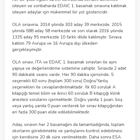
isteyen ve sonbaharda EDAIC 1. basamak sınavına katılmak
isteyen adaylar için mükemmel bir yol göstericidir.
OLA sınavına, 2014 yılında 303 aday 39 merkezde, 2015
yılında 588 aday 58 merkezde ve son olarak 2016 yılında
1335 aday 95 merkezde 10 farklı dilde katılmıştır. Sınava
katılım 79 Avrupa ve 16 Avrupa dışı ülkeden
gerçekleşmiştir.
OLA sınavı, ITA ve EDAIC 1. basamak sınavları ile aynı
yapıya ve değerlendirme sistemine sahiptir. Sınavda 2 adet
90 dakikalık seans vardır. Her 90 dakika içerisinde, 5
seçenekli 60 soru (toplam 300 soru) Doğru/Yanlış
seçenekleri ile cevaplandırılmaktadır. İlk 60 soruluk A
kitapçığı temel bilim ve ikinci 60 soruluk B kitapçığı klinik
anestezi sorularını içermektedir. Doğru yanıta 1 puan, boş
veya yanlış yanıta 0 puan verilerek bir sınav kitapçığından
en fazla 300 puan elde edilebilmektedir.
Aday, sınavın her 2 basamağını da tamamladığında, toplam
skorlarını görebilmekte ve yanlışlarını kontrol edebilmesi
için kendisine 20 dk süre verilmektedir. Daha sonra ESA