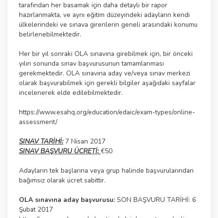
tarafından her basamak için daha detaylı bir rapor
hazırlanmakta, ve aynı eğitim düzeyindeki adayların kendi
ülkelerindeki ve sınava girenlerin geneli arasındaki konumu
belirlenebilmektedir.
Her bir yıl sonraki OLA sınavına girebilmek için, bir önceki
yılın sonunda sınav başvurusunun tamamlanması
gerekmektedir. OLA sınavına aday ve/veya sınav merkezi
olarak başvurabilmek için gerekli bilgiler aşağıdaki sayfalar
incelenerek elde edilebilmektedir.
https://www.esahq.org/education/edaic/exam-types/online-
assessment/
SINAV TARİHİ:
7 Nisan 2017
SINAV BAŞVURU ÜCRETİ:
€50
Adayların tek başlarına veya grup halinde başvurularından
bağımsız olarak ücret sabittir.
OLA sınavına aday başvurusu:
SON BAŞVURU TARİHİ: 6
Şubat 2017