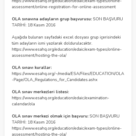
https://www.esahq.org/education/edaic/exam-types/online-
assessment/online-registration-for-online-assessment
OLA sınavına adayların grup başvurusu:
SON BAŞVURU
TARİHİ: 18 Kasım 2016
Aşağıda bulunan sayfadaki excel dosyası grup içerisindeki
tüm adayların ismi yazılarak doldurulacaktır.
https://www.esahq.org/education/edaic/exam-types/online-
assessment/hosting-the-ola/
OLA sınavı kurallar:
https://www.esahq.org/~/media/ESA/Files/EDUCATION/OLA
-Page/OLA_Regulations_for_Candidates.ashx
OLA sınav merkezleri listesi:
https://www.esahq.org/education/edaic/examination-
calendar/ola
OLA sınav merkezi olmak için başvuru:
SON BAŞVURU
TARİHİ: 18 Kasım 2016
https://www.esahq.org/education/edaic/exam-types/online-
assessment/hosting-the-ola/