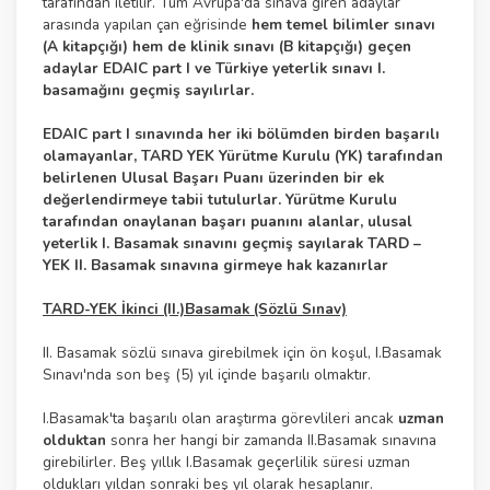
tarafından iletilir. Tüm Avrupa'da sınava giren adaylar
arasında yapılan çan eğrisinde
hem temel bilimler sınavı
(A kitapçığı) hem de klinik sınavı (B kitapçığı) geçen
adaylar EDAIC part I ve Türkiye yeterlik sınavı I.
basamağını geçmiş sayılırlar.
EDAIC part I sınavında her iki bölümden birden başarılı
olamayanlar, TARD YEK Yürütme Kurulu (YK) tarafından
belirlenen Ulusal Başarı Puanı üzerinden bir ek
değerlendirmeye tabii tutulurlar. Yürütme Kurulu
tarafından onaylanan başarı puanını alanlar, ulusal
yeterlik I. Basamak sınavını geçmiş sayılarak TARD –
YEK II. Basamak sınavına girmeye hak kazanırlar
TARD-YEK İkinci (II.)Basamak (Sözlü Sınav)
II. Basamak sözlü sınava girebilmek için ön koşul, I.Basamak
Sınavı'nda son beş (5) yıl içinde başarılı olmaktır.
I.Basamak'ta başarılı olan araştırma görevlileri ancak
uzman
olduktan
sonra her hangi bir zamanda II.Basamak sınavına
girebilirler. Beş yıllık I.Basamak geçerlilik süresi uzman
oldukları yıldan sonraki beş yıl olarak hesaplanır.