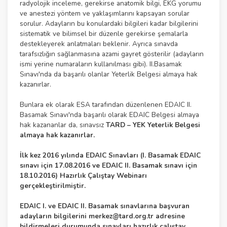
radyolojik inceleme, gerekirse anatomik bilgi, EKG yorumu
ve anestezi yöntem ve yaklaşımlarını kapsayan sorular
sorulur. Adayların bu konulardaki bilgileri kadar bilgilerini
sistematik ve bilimsel bir düzenle gerekirse şemalarla
destekleyerek anlatmaları beklenir. Ayrıca sınavda
tarafsızlığın sağlanmasına azami gayret gösterilir (adayların
ismi yerine numaraların kullanılması gibi). II.Basamak
Sınavı'nda da başarılı olanlar Yeterlik Belgesi almaya hak
kazanırlar.
Bunlara ek olarak ESA tarafından düzenlenen EDAIC II.
Basamak Sınavı'nda başarılı olarak EDAIC Belgesi almaya
hak kazananlar da, sınavsız
TARD – YEK Yeterlik Belgesi
almaya hak kazanırlar.
İlk kez 2016 yılında EDAIC Sınavları (I. Basamak EDAIC
sınavı için 17.08.2016 ve EDAIC II. Basamak sınavı için
18.10.2016) Hazırlık Çalıştay Webinarı
gerçekleştirilmiştir.
EDAIC I. ve EDAIC II. Basamak sınavlarına başvuran
adayların bilgilerini
merkez@tard.org.tr
adresine
bildirmeleri durumunda sınavları hazırlık calıştay