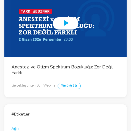
P
l
a
y
Anestezi ve Otizm Spektrum Bozukluğu: Zor Değil
V
Farklı
i
Gerçekleştirilen Son Webinar
Tümünü Gör
d
e
o
#Etiketler
Ağrı