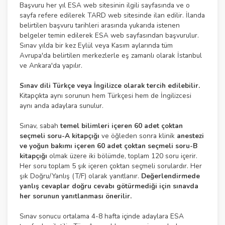
Başvuru her yıl ESA web sitesinin ilgili sayfasında ve o
sayfa refere edilerek TARD web sitesinde ilan edilir. İlanda
belirtilen başvuru tarihleri arasında yukarıda istenen
belgeler temin edilerek ESA web sayfasından başvurulur.
Sınav yılda bir kez Eylül veya Kasım aylarında tüm
Avrupa'da belirtilen merkezlerle eş zamanlı olarak İstanbul
ve Ankara'da yapılır.
Sınav dili Türkçe veya İngilizce olarak tercih edilebilir.
Kitapçıkta aynı sorunun hem Türkçesi hem de İngilizcesi
aynı anda adaylara sunulur.
Sınav, sabah
temel bilimleri içeren 60 adet çoktan
seçmeli soru-A kitapçığı
ve öğleden sonra klinik
anestezi
ve yoğun bakımı içeren 60 adet çoktan seçmeli soru-B
kitapçığı
olmak üzere iki bölümde, toplam 120 soru içerir.
Her soru toplam 5 şık içeren çoktan seçmeli sorulardır. Her
şık Doğru/Yanlış (T/F) olarak yanıtlanır.
Değerlendirmede
yanlış cevaplar doğru cevabı götürmediği için sınavda
her sorunun yanıtlanması önerilir.
Sınav sonucu ortalama 4-8 hafta içinde adaylara ESA