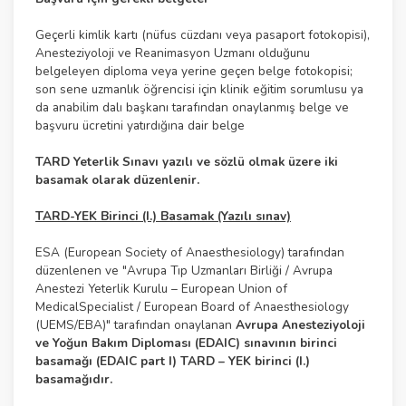
Geçerli kimlik kartı (nüfus cüzdanı veya pasaport fotokopisi),
Anesteziyoloji ve Reanimasyon Uzmanı olduğunu
belgeleyen diploma veya yerine geçen belge fotokopisi;
son sene uzmanlık öğrencisi için klinik eğitim sorumlusu ya
da anabilim dalı başkanı tarafından onaylanmış belge ve
başvuru ücretini yatırdığına dair belge
TARD Yeterlik Sınavı yazılı ve sözlü olmak üzere iki
basamak olarak düzenlenir.
TARD-YEK Birinci (I.) Basamak (Yazılı sınav)
ESA (European Society of Anaesthesiology) tarafından
düzenlenen ve "Avrupa Tıp Uzmanları Birliği / Avrupa
Anestezi Yeterlik Kurulu – European Union of
MedicalSpecialist / European Board of Anaesthesiology
(UEMS/EBA)" tarafından onaylanan
Avrupa Anesteziyoloji
ve Yoğun Bakım Diploması (EDAIC) sınavının birinci
basamağı (EDAIC part I) TARD – YEK birinci (I.)
basamağıdır.