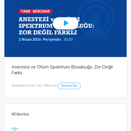
P
l
a
y
Anestezi ve Otizm Spektrum Bozukluğu: Zor Değil
V
Farklı
i
Gerçekleştirilen Son Webinar
Tümünü Gör
d
e
o
#Etiketler
Ağrı