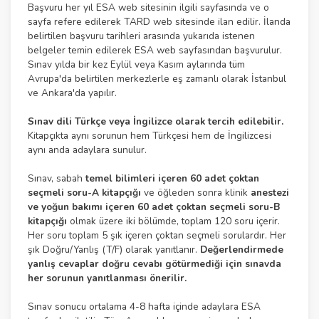
Başvuru her yıl ESA web sitesinin ilgili sayfasında ve o
sayfa refere edilerek TARD web sitesinde ilan edilir. İlanda
belirtilen başvuru tarihleri arasında yukarıda istenen
belgeler temin edilerek ESA web sayfasından başvurulur.
Sınav yılda bir kez Eylül veya Kasım aylarında tüm
Avrupa'da belirtilen merkezlerle eş zamanlı olarak İstanbul
ve Ankara'da yapılır.
Sınav dili Türkçe veya İngilizce olarak tercih edilebilir.
Kitapçıkta aynı sorunun hem Türkçesi hem de İngilizcesi
aynı anda adaylara sunulur.
Sınav, sabah
temel bilimleri içeren 60 adet çoktan
seçmeli soru-A kitapçığı
ve öğleden sonra klinik
anestezi
ve yoğun bakımı içeren 60 adet çoktan seçmeli soru-B
kitapçığı
olmak üzere iki bölümde, toplam 120 soru içerir.
Her soru toplam 5 şık içeren çoktan seçmeli sorulardır. Her
şık Doğru/Yanlış (T/F) olarak yanıtlanır.
Değerlendirmede
yanlış cevaplar doğru cevabı götürmediği için sınavda
her sorunun yanıtlanması önerilir.
Sınav sonucu ortalama 4-8 hafta içinde adaylara ESA