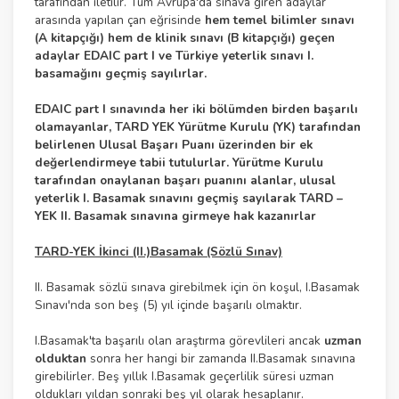
tarafından iletilir. Tüm Avrupa'da sınava giren adaylar
arasında yapılan çan eğrisinde
hem temel bilimler sınavı
(A kitapçığı) hem de klinik sınavı (B kitapçığı) geçen
adaylar EDAIC part I ve Türkiye yeterlik sınavı I.
basamağını geçmiş sayılırlar.
EDAIC part I sınavında her iki bölümden birden başarılı
olamayanlar, TARD YEK Yürütme Kurulu (YK) tarafından
belirlenen Ulusal Başarı Puanı üzerinden bir ek
değerlendirmeye tabii tutulurlar. Yürütme Kurulu
tarafından onaylanan başarı puanını alanlar, ulusal
yeterlik I. Basamak sınavını geçmiş sayılarak TARD –
YEK II. Basamak sınavına girmeye hak kazanırlar
TARD-YEK İkinci (II.)Basamak (Sözlü Sınav)
II. Basamak sözlü sınava girebilmek için ön koşul, I.Basamak
Sınavı'nda son beş (5) yıl içinde başarılı olmaktır.
I.Basamak'ta başarılı olan araştırma görevlileri ancak
uzman
olduktan
sonra her hangi bir zamanda II.Basamak sınavına
girebilirler. Beş yıllık I.Basamak geçerlilik süresi uzman
oldukları yıldan sonraki beş yıl olarak hesaplanır.