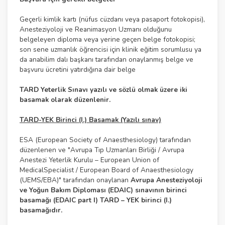
Geçerli kimlik kartı (nüfus cüzdanı veya pasaport fotokopisi),
Anesteziyoloji ve Reanimasyon Uzmanı olduğunu
belgeleyen diploma veya yerine geçen belge fotokopisi;
son sene uzmanlık öğrencisi için klinik eğitim sorumlusu ya
da anabilim dalı başkanı tarafından onaylanmış belge ve
başvuru ücretini yatırdığına dair belge
TARD Yeterlik Sınavı yazılı ve sözlü olmak üzere iki
basamak olarak düzenlenir.
TARD-YEK Birinci (I.) Basamak (Yazılı sınav)
ESA (European Society of Anaesthesiology) tarafından
düzenlenen ve "Avrupa Tıp Uzmanları Birliği / Avrupa
Anestezi Yeterlik Kurulu – European Union of
MedicalSpecialist / European Board of Anaesthesiology
(UEMS/EBA)" tarafından onaylanan
Avrupa Anesteziyoloji
ve Yoğun Bakım Diploması (EDAIC) sınavının birinci
basamağı (EDAIC part I) TARD – YEK birinci (I.)
basamağıdır.