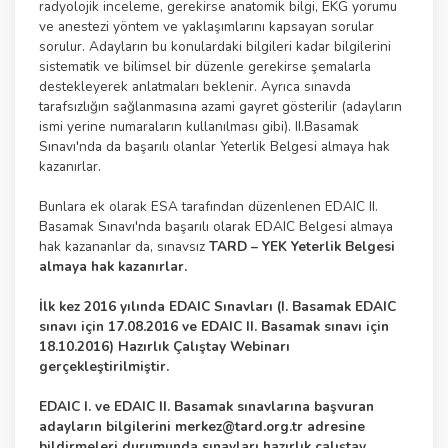
radyolojik inceleme, gerekirse anatomik bilgi, EKG yorumu
ve anestezi yöntem ve yaklaşımlarını kapsayan sorular
sorulur. Adayların bu konulardaki bilgileri kadar bilgilerini
sistematik ve bilimsel bir düzenle gerekirse şemalarla
destekleyerek anlatmaları beklenir. Ayrıca sınavda
tarafsızlığın sağlanmasına azami gayret gösterilir (adayların
ismi yerine numaraların kullanılması gibi). II.Basamak
Sınavı'nda da başarılı olanlar Yeterlik Belgesi almaya hak
kazanırlar.
Bunlara ek olarak ESA tarafından düzenlenen EDAIC II.
Basamak Sınavı'nda başarılı olarak EDAIC Belgesi almaya
hak kazananlar da, sınavsız
TARD – YEK Yeterlik Belgesi
almaya hak kazanırlar.
İlk kez 2016 yılında EDAIC Sınavları (I. Basamak EDAIC
sınavı için 17.08.2016 ve EDAIC II. Basamak sınavı için
18.10.2016) Hazırlık Çalıştay Webinarı
gerçekleştirilmiştir.
EDAIC I. ve EDAIC II. Basamak sınavlarına başvuran
adayların bilgilerini
merkez@tard.org.tr
adresine
bildirmeleri durumunda sınavları hazırlık calıştay