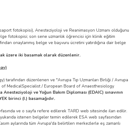
pasaport fotokopisi), Anesteziyoloji ve Reanimasyon Uzmanı olduğunu
e fotokopisi; son sene uzmanlık öğrencisi için klinik eğitim
fından onaylanmış belge ve başvuru ücretini yatırdığına dair belge
mak üzere iki basamak olarak düzenlenir.
nav)
) tarafından düzenlenen ve "Avrupa Tıp Uzmanları Birliği / Avrupa
n of MedicalSpecialist / European Board of Anaesthesiology
a Anesteziyoloji ve Yoğun Bakım Diploması (EDAIC) sınavının
EK birinci (I.) basamağıdır.
ayfasında ve o sayfa refere edilerek TARD web sitesinde ilan edilir.
nda yukarıda istenen belgeler temin edilerek ESA web sayfasından
 Kasım aylarında tüm Avrupa'da belirtilen merkezlerle eş zamanlı