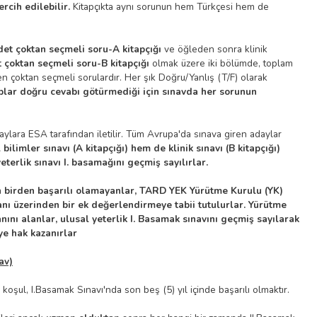
rcih edilebilir.
Kitapçıkta aynı sorunun hem Türkçesi hem de
det çoktan seçmeli soru-A kitapçığı
ve öğleden sonra klinik
 çoktan seçmeli soru-B kitapçığı
olmak üzere iki bölümde, toplam
en çoktan seçmeli sorulardır. Her şık Doğru/Yanlış (T/F) olarak
lar doğru cevabı götürmediği için sınavda her sorunun
ylara ESA tarafından iletilir. Tüm Avrupa'da sınava giren adaylar
ilimler sınavı (A kitapçığı) hem de klinik sınavı (B kitapçığı)
terlik sınavı I. basamağını geçmiş sayılırlar.
n birden başarılı olamayanlar, TARD YEK Yürütme Kurulu (YK)
nı üzerinden bir ek değerlendirmeye tabii tutulurlar. Yürütme
ını alanlar, ulusal yeterlik I. Basamak sınavını geçmiş sayılarak
e hak kazanırlar
av)
 koşul, I.Basamak Sınavı'nda son beş (5) yıl içinde başarılı olmaktır.