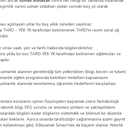
ileri ancak
uzman olduktan
sonra her hangi bir zamanda II.Basamak
geçerlilik süresi uzman oldukları yıldan sonraki beş yıl olarak
avı açılmayan yıllar bu beş yıllık süreden sayılmaz.
nda TARD – YEK YK tarafından belirlenerek TARD'ın resmi sanal ağ
dilir.
ınav saati, yeri ve tarihi hakkında bilgilendirilirler.
öre yılda bir kez TARD-YEK YK tarafından belirlenen eğitimciler ve
apılır.
manlık alanının gerektirdiği tüm yetkinlikleri (bilgi, beceri ve tutum)
zmanlık eğitim programında belirtilen hedefleri kapsamasını
n uzmanlık alanında tanımlanmış öğrenme hedeflerini karşılaması
estezi konularını içeren fizyolojiden başlamak üzere farmakolojik
anatomik bilgi, EKG yorumu ve anestezi yöntem ve yaklaşımlarını
lardaki bilgileri kadar bilgilerini sistematik ve bilimsel bir düzenle
ları beklenir. Ayrıca sınavda tarafsızlığın sağlanmasına azami gayret
n kullanılması gibi). II.Basamak Sınavı'nda da başarılı olanlar Yeterlik