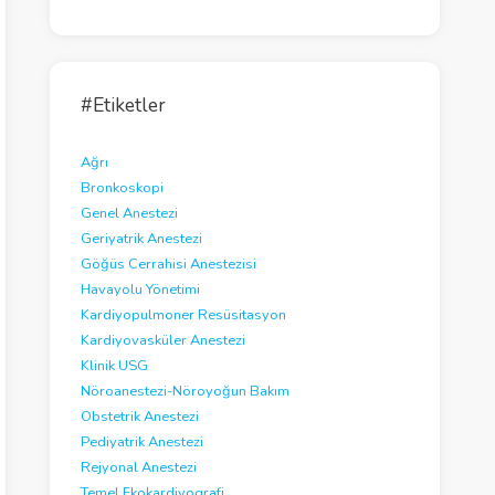
e
o
#Etiketler
Ağrı
Bronkoskopi
Genel Anestezi
Geriyatrik Anestezi
Göğüs Cerrahisi Anestezisi
Havayolu Yönetimi
Kardiyopulmoner Resüsitasyon
Kardiyovasküler Anestezi
Klinik USG
Nöroanestezi-Nöroyoğun Bakım
Obstetrik Anestezi
Pediyatrik Anestezi
Rejyonal Anestezi
Temel Ekokardiyografi