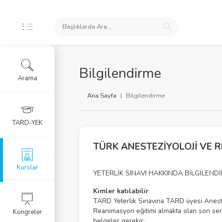
İKLERİ
Bilgilendirme
Arama
ursları
Ana Sayfa
Bilgilendirme
 Arşivi
TARD-YEK
rlar
TÜRK ANESTEZİYOLOJİ VE 
Eğitim Kursu
Kurslar
YETERLİK SINAVI HAKKINDA BİLGİLEND
RGU
Kimler katılabilir
TARD Yeterlik Sınavına TARD üyesi Aneste
Reanimasyon eğitimi almakta olan son sene a
Kongreler
LERİ
belgeler gerekir;