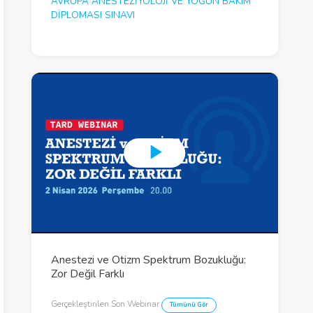
AVRUPA ANESTEZIYOLOJI VE YOĞUN BAKIM
DIPLOMASI SINAVI
P
l
a
y
V
Anestezi ve Otizm Spektrum Bozukluğu:
Zor Değil Farklı
i
d
Gerçekleştirilen Son Webinar
Tümünü Gör