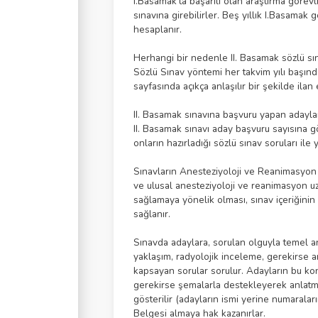
I.Basamak'ta başarılı olan araştırma görevl
sınavına girebilirler. Beş yıllık I.Basamak 
hesaplanır.
Herhangi bir nedenle II. Basamak sözlü sın
Sözlü Sınav yöntemi her takvim yılı başı
sayfasında açıkça anlaşılır bir şekilde ilan e
II. Basamak sınavına başvuru yapan adaylar s
II. Basamak sınavı aday başvuru sayısına g
onların hazırladığı sözlü sınav soruları ile y
Sınavların Anesteziyoloji ve Reanimasyon uz
ve ulusal anesteziyoloji ve reanimasyon u
sağlamaya yönelik olması, sınav içeriğini
sağlanır.
Sınavda adaylara, sorulan olguyla temel an
yaklaşım, radyolojik inceleme, gerekirse 
kapsayan sorular sorulur. Adayların bu konu
gerekirse şemalarla destekleyerek anlatma
gösterilir (adayların ismi yerine numaraları
Belgesi almaya hak kazanırlar.