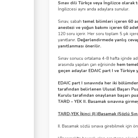
Sınav dili Türkçe veya İngilizce olarak te
İngilizcesi aynı anda adaylara sunulur.
Sınav, sabah
temel bilimleri içeren 60 a
anestezi ve yoğun bakımı içeren 60 adet
120 soru içerir. Her soru toplam 5 şık içer
yanıtlanır.
Değerlendirmede yanlış cevap
yanıtlanması önerilir.
Sınav sonucu ortalama 4-8 hafta içinde ada
arasında yapılan çan eğrisinde
hem temel b
geçen adaylar EDAIC part I ve Türkiye ye
EDAIC part I sınavında her iki bölümde
tarafından belirlenen Ulusal Başarı Pua
Kurulu tarafından onaylanan başarı puan
TARD – YEK II. Basamak sınavına girmey
TARD-YEK İkinci (II.)Basamak (Sözlü Sın
II. Basamak sözlü sınava girebilmek için ön