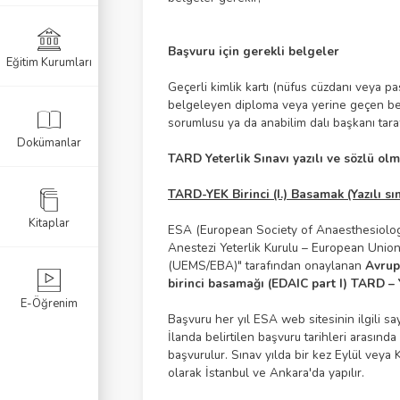
Başvuru için gerekli belgeler
Eğitim Kurumları
k Sınavı
Geçerli kimlik kartı (nüfus cüzdanı veya 
belgeleyen diploma veya yerine geçen belg
Sınavı
sorumlusu ya da anabilim dalı başkanı tara
Dokümanlar
navı
TARD Yeterlik Sınavı yazılı ve sözlü ol
TARD-YEK Birinci (I.) Basamak (Yazılı sı
Kitaplar
ESA (European Society of Anaesthesiology
Anestezi Yeterlik Kurulu – European Unio
(UEMS/EBA)" tarafından onaylanan
Avrup
birinci basamağı (EDAIC part I) TARD – Y
E-Öğrenim
Başvuru her yıl ESA web sitesinin ilgili s
İlanda belirtilen başvuru tarihleri arası
başvurulur. Sınav yılda bir kez Eylül veya
olarak İstanbul ve Ankara'da yapılır.