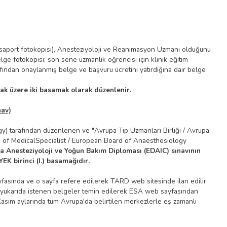
pasaport fotokopisi), Anesteziyoloji ve Reanimasyon Uzmanı olduğunu
e fotokopisi; son sene uzmanlık öğrencisi için klinik eğitim
fından onaylanmış belge ve başvuru ücretini yatırdığına dair belge
mak üzere iki basamak olarak düzenlenir.
nav)
) tarafından düzenlenen ve "Avrupa Tıp Uzmanları Birliği / Avrupa
n of MedicalSpecialist / European Board of Anaesthesiology
a Anesteziyoloji ve Yoğun Bakım Diploması (EDAIC) sınavının
EK birinci (I.) basamağıdır.
ayfasında ve o sayfa refere edilerek TARD web sitesinde ilan edilir.
nda yukarıda istenen belgeler temin edilerek ESA web sayfasından
 Kasım aylarında tüm Avrupa'da belirtilen merkezlerle eş zamanlı