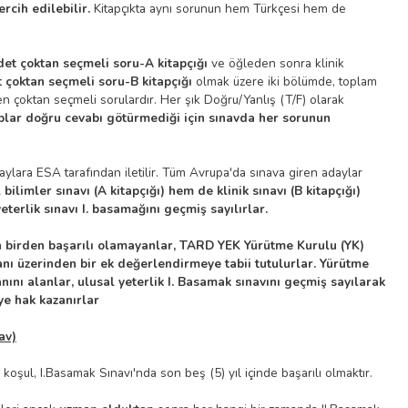
rcih edilebilir.
Kitapçıkta aynı sorunun hem Türkçesi hem de
det çoktan seçmeli soru-A kitapçığı
ve öğleden sonra klinik
 çoktan seçmeli soru-B kitapçığı
olmak üzere iki bölümde, toplam
en çoktan seçmeli sorulardır. Her şık Doğru/Yanlış (T/F) olarak
lar doğru cevabı götürmediği için sınavda her sorunun
ylara ESA tarafından iletilir. Tüm Avrupa'da sınava giren adaylar
ilimler sınavı (A kitapçığı) hem de klinik sınavı (B kitapçığı)
terlik sınavı I. basamağını geçmiş sayılırlar.
n birden başarılı olamayanlar, TARD YEK Yürütme Kurulu (YK)
nı üzerinden bir ek değerlendirmeye tabii tutulurlar. Yürütme
ını alanlar, ulusal yeterlik I. Basamak sınavını geçmiş sayılarak
e hak kazanırlar
av)
 koşul, I.Basamak Sınavı'nda son beş (5) yıl içinde başarılı olmaktır.