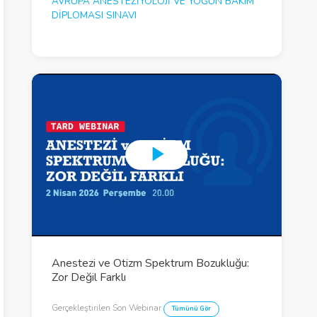
AVRUPA ANESTEZIYOLOJI VE YOĞUN BAKIM
DIPLOMASI SINAVI
P
l
a
y
V
Anestezi ve Otizm Spektrum Bozukluğu:
Zor Değil Farklı
i
d
Gerçekleştirilen Son Webinar
Tümünü Gör