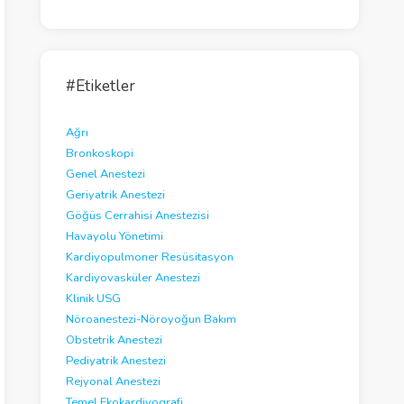
e
o
#Etiketler
Ağrı
Bronkoskopi
Genel Anestezi
Geriyatrik Anestezi
Göğüs Cerrahisi Anestezisi
Havayolu Yönetimi
Kardiyopulmoner Resüsitasyon
Kardiyovasküler Anestezi
Klinik USG
Nöroanestezi-Nöroyoğun Bakım
Obstetrik Anestezi
Pediyatrik Anestezi
Rejyonal Anestezi
Temel Ekokardiyografi