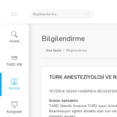
İKLERİ
Bilgilendirme
Arama
ursları
Ana Sayfa
Bilgilendirme
 Arşivi
TARD-YEK
rlar
TÜRK ANESTEZİYOLOJİ VE 
Eğitim Kursu
Kurslar
YETERLİK SINAVI HAKKINDA BİLGİLEND
RGU
Kimler katılabilir
TARD Yeterlik Sınavına TARD üyesi Aneste
Reanimasyon eğitimi almakta olan son sene a
Kongreler
LERİ
belgeler gerekir;