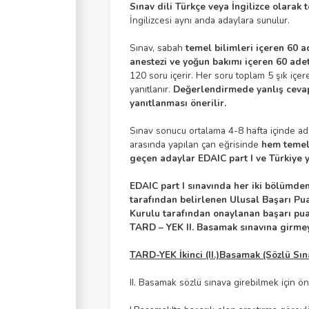
Sınav dili Türkçe veya İngilizce olarak te
İngilizcesi aynı anda adaylara sunulur.
Sınav, sabah
temel bilimleri içeren 60 a
anestezi ve yoğun bakımı içeren 60 adet
120 soru içerir. Her soru toplam 5 şık içer
yanıtlanır.
Değerlendirmede yanlış cevap
yanıtlanması önerilir.
Sınav sonucu ortalama 4-8 hafta içinde ada
arasında yapılan çan eğrisinde
hem temel b
geçen adaylar EDAIC part I ve Türkiye ye
EDAIC part I sınavında her iki bölümde
tarafından belirlenen Ulusal Başarı Pua
Kurulu tarafından onaylanan başarı puan
TARD – YEK II. Basamak sınavına girmey
TARD-YEK İkinci (II.)Basamak (Sözlü Sın
II. Basamak sözlü sınava girebilmek için ön