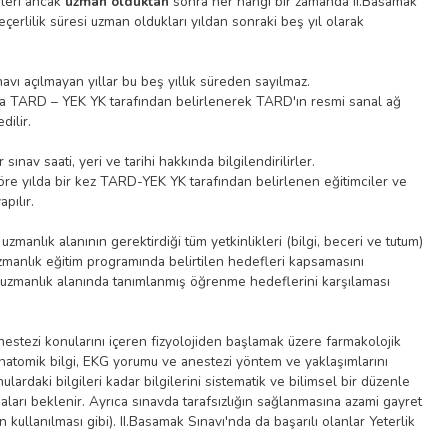
ileri ancak
uzman olduktan
sonra her hangi bir zamanda II.Basamak
geçerlilik süresi uzman oldukları yıldan sonraki beş yıl olarak
avı açılmayan yıllar bu beş yıllık süreden sayılmaz.
nda TARD – YEK YK tarafından belirlenerek TARD'ın resmi sanal ağ
dilir.
ınav saati, yeri ve tarihi hakkında bilgilendirilirler.
öre yılda bir kez TARD-YEK YK tarafından belirlenen eğitimciler ve
apılır.
manlık alanının gerektirdiği tüm yetkinlikleri (bilgi, beceri ve tutum)
zmanlık eğitim programında belirtilen hedefleri kapsamasını
n uzmanlık alanında tanımlanmış öğrenme hedeflerini karşılaması
estezi konularını içeren fizyolojiden başlamak üzere farmakolojik
anatomik bilgi, EKG yorumu ve anestezi yöntem ve yaklaşımlarını
lardaki bilgileri kadar bilgilerini sistematik ve bilimsel bir düzenle
ları beklenir. Ayrıca sınavda tarafsızlığın sağlanmasına azami gayret
n kullanılması gibi). II.Basamak Sınavı'nda da başarılı olanlar Yeterlik