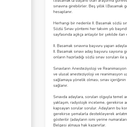
I.Basamak'ta başarılı olan araştırma görevl
sınavına girebilirler. Beş yıllık I.Basamak 
hesaplanır.
Herhangi bir nedenle II. Basamak sözlü sın
Sözlü Sınav yöntemi her takvim yılı başı
sayfasında açıkça anlaşılır bir şekilde ilan e
II. Basamak sınavına başvuru yapan adaylar s
II. Basamak sınavı aday başvuru sayısına g
onların hazırladığı sözlü sınav soruları ile y
Sınavların Anesteziyoloji ve Reanimasyon uz
ve ulusal anesteziyoloji ve reanimasyon u
sağlamaya yönelik olması, sınav içeriğini
sağlanır.
Sınavda adaylara, sorulan olguyla temel an
yaklaşım, radyolojik inceleme, gerekirse 
kapsayan sorular sorulur. Adayların bu konu
gerekirse şemalarla destekleyerek anlatma
gösterilir (adayların ismi yerine numaraları
Belgesi almaya hak kazanırlar.