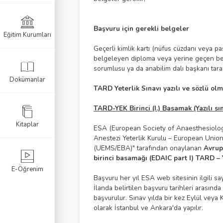
Başvuru için gerekli belgeler
Eğitim Kurumları
k Sınavı
Geçerli kimlik kartı (nüfus cüzdanı veya 
belgeleyen diploma veya yerine geçen belg
Sınavı
sorumlusu ya da anabilim dalı başkanı tara
Dokümanlar
navı
TARD Yeterlik Sınavı yazılı ve sözlü ol
TARD-YEK Birinci (I.) Basamak (Yazılı sı
Kitaplar
ESA (European Society of Anaesthesiology
Anestezi Yeterlik Kurulu – European Unio
(UEMS/EBA)" tarafından onaylanan
Avrup
birinci basamağı (EDAIC part I) TARD – Y
E-Öğrenim
Başvuru her yıl ESA web sitesinin ilgili s
İlanda belirtilen başvuru tarihleri arası
başvurulur. Sınav yılda bir kez Eylül veya
olarak İstanbul ve Ankara'da yapılır.