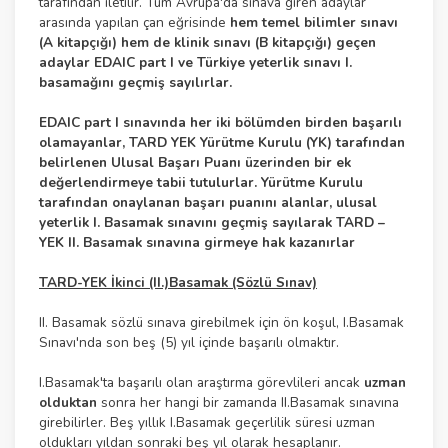
tarafından iletilir. Tüm Avrupa'da sınava giren adaylar
arasında yapılan çan eğrisinde
hem temel bilimler sınavı
(A kitapçığı) hem de klinik sınavı (B kitapçığı) geçen
adaylar EDAIC part I ve Türkiye yeterlik sınavı I.
basamağını geçmiş sayılırlar.
EDAIC part I sınavında her iki bölümden birden başarılı
olamayanlar, TARD YEK Yürütme Kurulu (YK) tarafından
belirlenen Ulusal Başarı Puanı üzerinden bir ek
değerlendirmeye tabii tutulurlar. Yürütme Kurulu
tarafından onaylanan başarı puanını alanlar, ulusal
yeterlik I. Basamak sınavını geçmiş sayılarak TARD –
YEK II. Basamak sınavına girmeye hak kazanırlar
TARD-YEK İkinci (II.)Basamak (Sözlü Sınav)
II. Basamak sözlü sınava girebilmek için ön koşul, I.Basamak
Sınavı'nda son beş (5) yıl içinde başarılı olmaktır.
I.Basamak'ta başarılı olan araştırma görevlileri ancak
uzman
olduktan
sonra her hangi bir zamanda II.Basamak sınavına
girebilirler. Beş yıllık I.Basamak geçerlilik süresi uzman
oldukları yıldan sonraki beş yıl olarak hesaplanır.