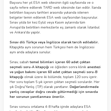
Başvuru her yıl ESA web sitesinin ilgili sayfasında ve o
sayfa refere edilerek TARD web sitesinde ilan edilir. İlanda
belirtilen başvuru tarihleri arasında yukarıda istenen
belgeler temin edilerek ESA web sayfasından başvurulur.
Sınav yılda bir kez Eylül veya Kasım aylarında tüm
Avrupa'da belirtilen merkezlerle eş zamanlı olarak İstanbul
ve Ankara'da yapılır.
Sınav dili Türkçe veya İngilizce olarak tercih edilebilir.
Kitapçıkta aynı sorunun hem Türkçesi hem de İngilizcesi
aynı anda adaylara sunulur.
Sınav, sabah
temel bilimleri içeren 60 adet çoktan
seçmeli soru-A kitapçığı
ve öğleden sonra klinik
anestezi
ve yoğun bakımı içeren 60 adet çoktan seçmeli soru-B
kitapçığı
olmak üzere iki bölümde, toplam 120 soru içerir.
Her soru toplam 5 şık içeren çoktan seçmeli sorulardır. Her
şık Doğru/Yanlış (T/F) olarak yanıtlanır.
Değerlendirmede
yanlış cevaplar doğru cevabı götürmediği için sınavda
her sorunun yanıtlanması önerilir.
Sınav sonucu ortalama 4-8 hafta içinde adaylara ESA