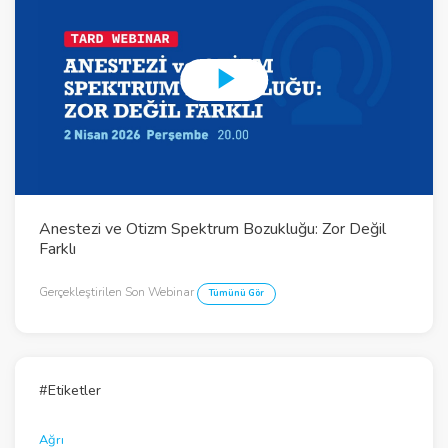
P
l
a
y
Anestezi ve Otizm Spektrum Bozukluğu: Zor Değil
V
Farklı
i
Gerçekleştirilen Son Webinar
Tümünü Gör
d
e
o
#Etiketler
Ağrı