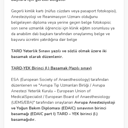
Geçerli kimlik kartı (nüfus cüzdanı veya pasaport fotokopisi),
Anesteziyoloji ve Reanimasyon Uzmanı olduğunu
belgeleyen diploma veya yerine geçen belge fotokopisi;
son sene uzmanlık öğrencisi için klinik eğitim sorumlusu ya
da anabilim dalı başkanı tarafından onaylanmış belge ve
başvuru ücretini yatırdığına dair belge
TARD Yeterlik Sınavı yazılı ve sözlü olmak üzere iki
basamak olarak düzenlenir.
TARD-YEK Birinci (I.) Basamak (Yazılı sınav)
ESA (European Society of Anaesthesiology) tarafından
düzenlenen ve "Avrupa Tıp Uzmanları Birliği / Avrupa
Anestezi Yeterlik Kurulu – European Union of
MedicalSpecialist / European Board of Anaesthesiology
(UEMS/EBA)" tarafından onaylanan
Avrupa Anesteziyoloji
ve Yoğun Bakım Diploması (EDAIC) sınavının birinci
basamağı (EDAIC part I) TARD – YEK birinci (I.)
basamağıdır.