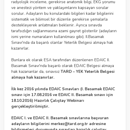
radyolojik inceleme, gerekirse anatomik bilgi, EKG yorumu
ve anestezi yöntem ve yaklaşımlarını kapsayan sorular
sorulur. Adayların bu konulardaki bilgileri kadar bilgilerini
sistematik ve bilimsel bir düzenle gerekirse şemalarla
destekleyerek anlatmaları beklenir. Ayrıca sınavda
tarafsızlığın sağlanmasına azami gayret gösterilir (adayların
ismi yerine numaraların kullanılması gibi). II.Basamak
Sınavı'nda da başarılı olanlar Yeterlik Belgesi almaya hak
kazanırlar.
Bunlara ek olarak ESA tarafından düzenlenen EDAIC II.
Basamak Sınavı'nda başarılı olarak EDAIC Belgesi almaya
hak kazananlar da, sınavsız
TARD – YEK Yeterlik Belgesi
almaya hak kazanırlar.
İlk kez 2016 yılında EDAIC Sınavları (I. Basamak EDAIC
sınavı için 17.08.2016 ve EDAIC II. Basamak sınavı için
18.10.2016) Hazırlık Çalıştay Webinarı
gerçekleştirilmiştir.
EDAIC I. ve EDAIC II. Basamak sınavlarına başvuran
adayların bilgilerini
merkez@tard.org.tr
adresine
bildirmeleri durumunda sınavları hazırlık calıştay