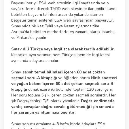
Başvuru her yıl ESA web sitesinin ilgili sayfasında ve o
sayfa refere edilerek TARD web sitesinde ilan edilir. İlanda
belirtilen başvuru tarihleri arasında yukarıda istenen
belgeler temin edilerek ESA web sayfasından başvurulur.
Sınav yılda bir kez Eylül veya Kasım aylarında tüm
Avrupa'da belirtilen merkezlerle eş zamanlı olarak İstanbul
ve Ankara'da yapılır.
Sınav dili Türkçe veya İngilizce olarak tercih edilebilir.
Kitapçıkta aynı sorunun hem Türkçesi hem de İngilizcesi
aynı anda adaylara sunulur.
Sınav, sabah
temel bilimleri içeren 60 adet çoktan
seçmeli soru-A kitapçığı
ve öğleden sonra klinik
anestezi
ve yoğun bakımı içeren 60 adet çoktan seçmeli soru-B
kitapçığı
olmak üzere iki bölümde, toplam 120 soru içerir.
Her soru toplam 5 şık içeren çoktan seçmeli sorulardır. Her
şık Doğru/Yanlış (T/F) olarak yanıtlanır.
Değerlendirmede
yanlış cevaplar doğru cevabı götürmediği için sınavda
her sorunun yanıtlanması önerilir.
Sınav sonucu ortalama 4-8 hafta içinde adaylara ESA