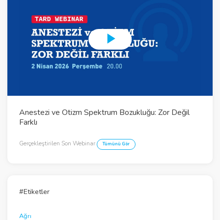
P
l
a
y
Anestezi ve Otizm Spektrum Bozukluğu: Zor Değil
V
Farklı
i
Gerçekleştirilen Son Webinar
Tümünü Gör
d
e
o
#Etiketler
Ağrı