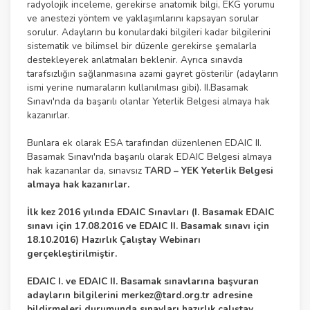
radyolojik inceleme, gerekirse anatomik bilgi, EKG yorumu
ve anestezi yöntem ve yaklaşımlarını kapsayan sorular
sorulur. Adayların bu konulardaki bilgileri kadar bilgilerini
sistematik ve bilimsel bir düzenle gerekirse şemalarla
destekleyerek anlatmaları beklenir. Ayrıca sınavda
tarafsızlığın sağlanmasına azami gayret gösterilir (adayların
ismi yerine numaraların kullanılması gibi). II.Basamak
Sınavı'nda da başarılı olanlar Yeterlik Belgesi almaya hak
kazanırlar.
Bunlara ek olarak ESA tarafından düzenlenen EDAIC II.
Basamak Sınavı'nda başarılı olarak EDAIC Belgesi almaya
hak kazananlar da, sınavsız
TARD – YEK Yeterlik Belgesi
almaya hak kazanırlar.
İlk kez 2016 yılında EDAIC Sınavları (I. Basamak EDAIC
sınavı için 17.08.2016 ve EDAIC II. Basamak sınavı için
18.10.2016) Hazırlık Çalıştay Webinarı
gerçekleştirilmiştir.
EDAIC I. ve EDAIC II. Basamak sınavlarına başvuran
adayların bilgilerini
merkez@tard.org.tr
adresine
bildirmeleri durumunda sınavları hazırlık calıştay