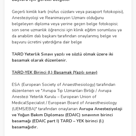
Geçerli kimlik kartı (nüfus cüzdanı veya pasaport fotokopisi),
Anesteziyoloji ve Reanimasyon Uzmanı olduğunu
belgeleyen diploma veya yerine geçen belge fotokopisi;
son sene uzmanlık öğrencisi için klinik eğitim sorumlusu ya
da anabilim dalı başkanı tarafından onaylanmış belge ve
başvuru ücretini yatırdığına dair belge
TARD Yeterlik Sınavı yazılı ve sözlü olmak üzere iki
basamak olarak düzenlenir.
TARD-YEK Birinci (I.) Basamak (Yazılı sınav)
ESA (European Society of Anaesthesiology) tarafından
düzenlenen ve "Avrupa Tıp Uzmanları Birliği / Avrupa
Anestezi Yeterlik Kurulu – European Union of
MedicalSpecialist / European Board of Anaesthesiology
(UEMS/EBA)" tarafından onaylanan
Avrupa Anesteziyoloji
ve Yoğun Bakım Diploması (EDAIC) sınavının birinci
basamağı (EDAIC part I) TARD – YEK birinci (I.)
basamağıdır.