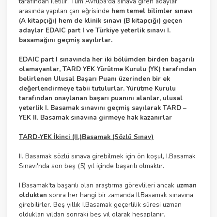
tarafından iletilir. Tüm Avrupa'da sınava giren adaylar
arasında yapılan çan eğrisinde
hem temel bilimler sınavı
(A kitapçığı) hem de klinik sınavı (B kitapçığı) geçen
adaylar EDAIC part I ve Türkiye yeterlik sınavı I.
basamağını geçmiş sayılırlar.
EDAIC part I sınavında her iki bölümden birden başarılı
olamayanlar, TARD YEK Yürütme Kurulu (YK) tarafından
belirlenen Ulusal Başarı Puanı üzerinden bir ek
değerlendirmeye tabii tutulurlar. Yürütme Kurulu
tarafından onaylanan başarı puanını alanlar, ulusal
yeterlik I. Basamak sınavını geçmiş sayılarak TARD –
YEK II. Basamak sınavına girmeye hak kazanırlar
TARD-YEK İkinci (II.)Basamak (Sözlü Sınav)
II. Basamak sözlü sınava girebilmek için ön koşul, I.Basamak
Sınavı'nda son beş (5) yıl içinde başarılı olmaktır.
I.Basamak'ta başarılı olan araştırma görevlileri ancak
uzman
olduktan
sonra her hangi bir zamanda II.Basamak sınavına
girebilirler. Beş yıllık I.Basamak geçerlilik süresi uzman
oldukları yıldan sonraki beş yıl olarak hesaplanır.