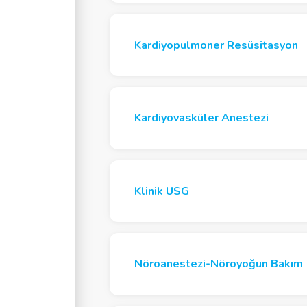
ografi
Hemostaz
Kardiyopulmoner Resüsitasyon
 Anestezisi
Kardiyovasküler Anestezi
Klinik USG
Nöroanestezi-Nöroyoğun Bakım