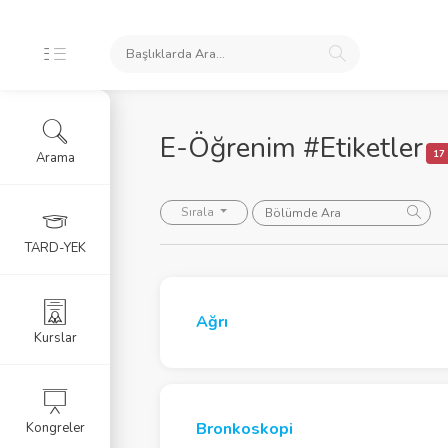
E-Öğrenim #Etiketler
17
Arama
oları
Sırala
TARD-YEK
ele
Ağrı
Kurslar
Bronkoskopi
Kongreler