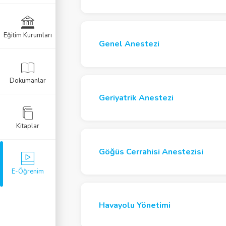
zi
Anestezisi
Eğitim Kurumları
Genel Anestezi
mi
r Resüsitasyon
Dokümanlar
 Anestezi
Geriyatrik Anestezi
Kitaplar
öroyoğun Bakım
Göğüs Cerrahisi Anestezisi
zi
E-Öğrenim
ezi
Havayolu Yönetimi
i