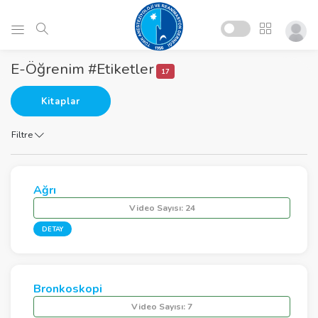
E-Öğrenim #Etiketler
17
Kitaplar
Filtre
Ağrı
Video Sayısı:
24
DETAY
Bronkoskopi
Video Sayısı:
7