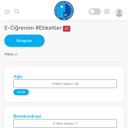
E-Öğrenim #Etiketler
17
Kitaplar
Filtre
Ağrı
Video Sayısı:
24
DETAY
Bronkoskopi
Video Sayısı:
7