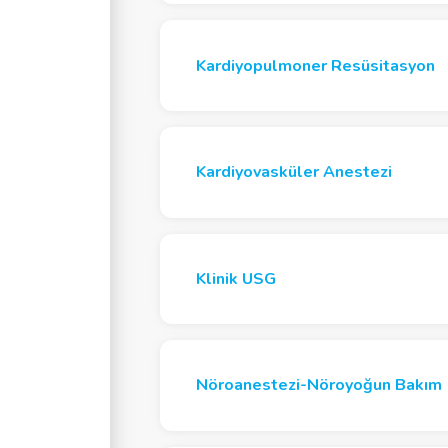
ografi
Hemostaz
Kardiyopulmoner Resüsitasyon
 Anestezisi
Kardiyovasküler Anestezi
Klinik USG
Nöroanestezi-Nöroyoğun Bakım