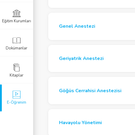
zi
Anestezisi
Eğitim Kurumları
Genel Anestezi
mi
r Resüsitasyon
Dokümanlar
 Anestezi
Geriyatrik Anestezi
Kitaplar
öroyoğun Bakım
Göğüs Cerrahisi Anestezisi
zi
E-Öğrenim
ezi
Havayolu Yönetimi
i