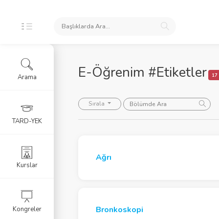
E-Öğrenim #Etiketler
17
Arama
oları
Sırala
TARD-YEK
ele
Ağrı
Kurslar
Bronkoskopi
Kongreler