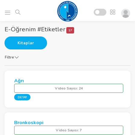
E-Öğrenim #Etiketler
17
Kitaplar
Filtre
Ağrı
Video Sayısı:
24
DETAY
Bronkoskopi
Video Sayısı:
7