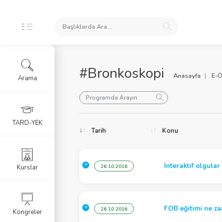
#Bronkoskopi
Anasayfa
E-Ö
Arama
oları
TARD-YEK
Tarih
Konu
ele
İnteraktif olgular
Kurslar
26.10.2016
FOB eğitimi ne za
26.10.2016
Kongreler