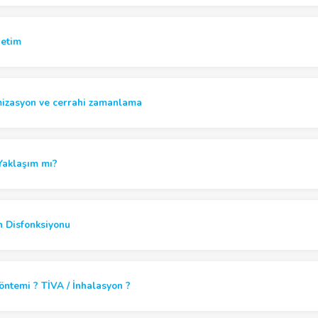
netim
mizasyon ve cerrahi zamanlama
Yaklaşım mı?
n Disfonksiyonu
öntemi ? TİVA / İnhalasyon ?