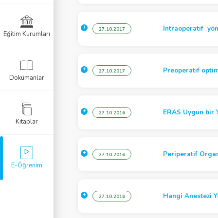
zi
Anestezisi
İntraoperatif yö
27.10.2017
Eğitim Kurumları
mi
r Resüsitasyon
Preoperatif opti
27.10.2017
Dokümanlar
 Anestezi
ERAS Uygun bir 
27.10.2016
Kitaplar
öroyoğun Bakım
zi
Periperatif Orga
27.10.2016
E-Öğrenim
ezi
Hangi Anestezi Y
27.10.2016
i