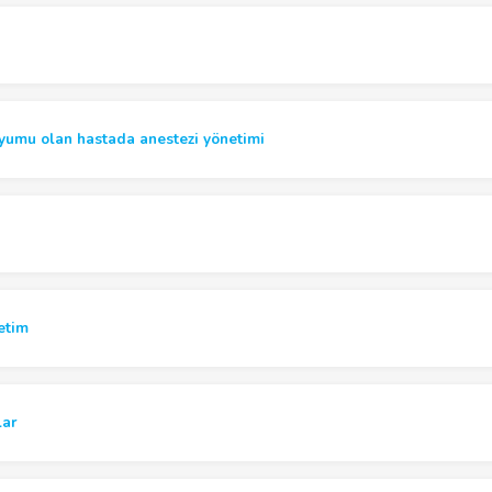
ryumu olan hastada anestezi yönetimi
ı
netim
lar