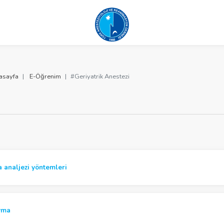
asayfa
E-Öğrenim
#Geriyatrik Anestezi
a analjezi yöntemleri
avma