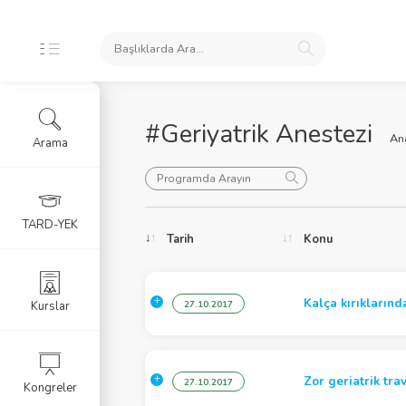
#Geriyatrik Anestezi
An
Arama
oları
TARD-YEK
Tarih
Konu
ele
Kalça kırıklarınd
Kurslar
27.10.2017
Zor geriatrik tr
27.10.2017
Kongreler