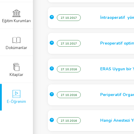
zi
Anestezisi
İntraoperatif yö
27.10.2017
Eğitim Kurumları
mi
r Resüsitasyon
Preoperatif opti
27.10.2017
Dokümanlar
 Anestezi
ERAS Uygun bir 
27.10.2016
Kitaplar
öroyoğun Bakım
zi
Periperatif Orga
27.10.2016
E-Öğrenim
ezi
Hangi Anestezi Y
27.10.2016
i