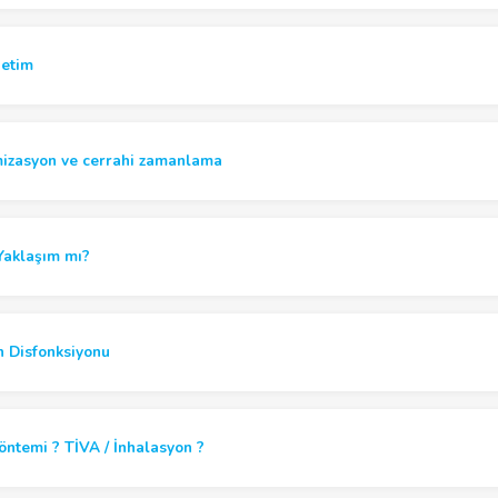
netim
mizasyon ve cerrahi zamanlama
Yaklaşım mı?
n Disfonksiyonu
öntemi ? TİVA / İnhalasyon ?