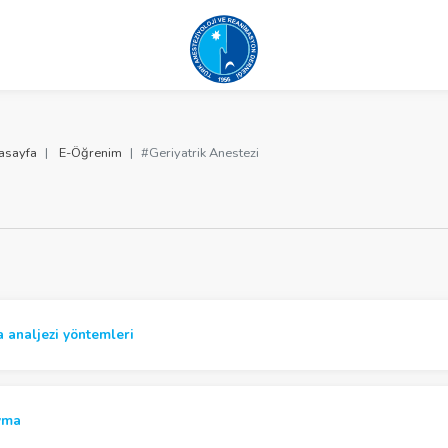
asayfa
E-Öğrenim
#Geriyatrik Anestezi
a analjezi yöntemleri
avma