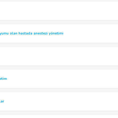
ryumu olan hastada anestezi yönetimi
ı
netim
lar