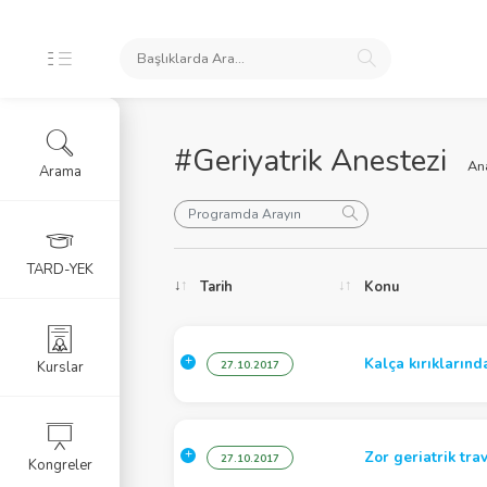
#Geriyatrik Anestezi
An
Arama
oları
TARD-YEK
Tarih
Konu
ele
Kalça kırıklarınd
Kurslar
27.10.2017
Zor geriatrik tr
27.10.2017
Kongreler