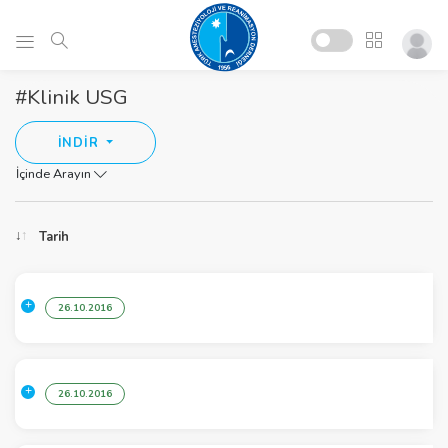
#Klinik USG
İNDİR
İçinde Arayın
Tarih
26.10.2016
26.10.2016