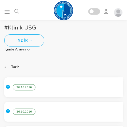
#Klinik USG
İNDİR
İçinde Arayın
Tarih
26.10.2016
26.10.2016