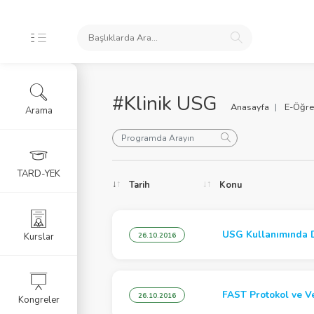
#Klinik USG
Anasayfa
E-Öğre
Arama
oları
TARD-YEK
Tarih
Konu
ele
USG Kullanımında D
Kurslar
26.10.2016
FAST Protokol ve Ve
26.10.2016
Kongreler