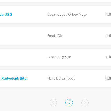
rde USG
Başak Ceyda Orbey Meço
KLİ
Funda Gök
KLİ
Alper Kılıçaslan
KLİ
 Radyolojik Bilgi
Naile Bolca Topal
KLİ
1