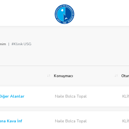
nim
#Klinik USG
Konuşmacı
Otu
iğer Alanlar
Naile Bolca Topal
KLİ
na Kava İnf
Naile Bolca Topal
KLİ