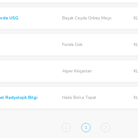
lerde USG
Başak Ceyda Orbey Meço
KL
Funda Gök
KL
Alper Kılıçaslan
KL
l Radyolojik Bilgi
Naile Bolca Topal
KL
1