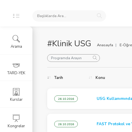
#Klinik USG
Anasayfa
E-Öğre
Arama
oları
TARD-YEK
Tarih
Konu
ele
USG Kullanımında
Kurslar
26.10.2016
FAST Protokol ve 
26.10.2016
Kongreler