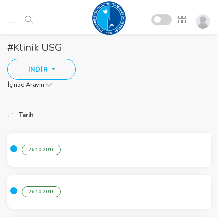
#Klinik USG
İNDİR
İçinde Arayın
Tarih
26.10.2016
26.10.2016