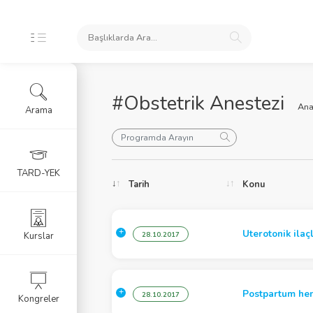
#Obstetrik Anestezi
Ana
Arama
oları
TARD-YEK
Tarih
Konu
ele
Uterotonik ilaç
Kurslar
28.10.2017
Postpartum hem
28.10.2017
Kongreler