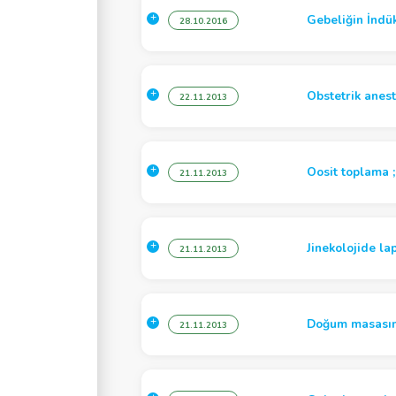
Gebeliğin İndük
28.10.2016
Obstetrik anest
22.11.2013
Oosit toplama ;
21.11.2013
Jinekolojide la
21.11.2013
Doğum masasınd
21.11.2013