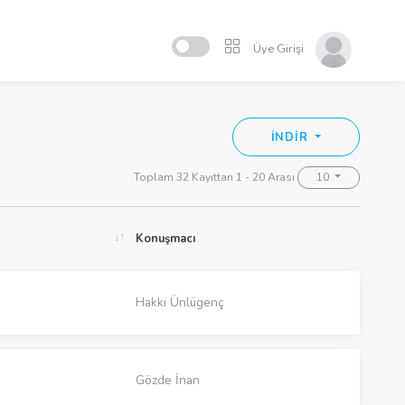
Üye Girişi
İNDİR
Toplam 32 Kayıttan 1 - 20 Arası
10
Konuşmacı
Hakkı Ünlügenç
Gözde İnan