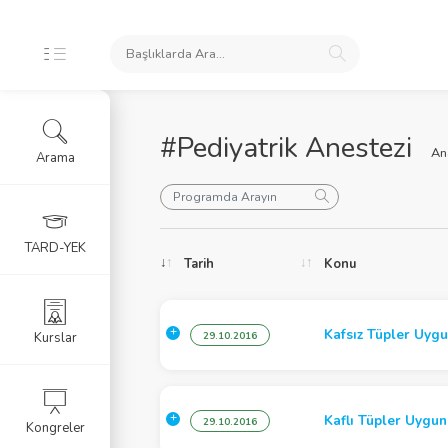
#Pediyatrik Anestezi
An
Arama
oları
TARD-YEK
Tarih
Konu
ele
Kafsız Tüpler Uyg
Kurslar
29.10.2016
Kaflı Tüpler Uygu
29.10.2016
Kongreler