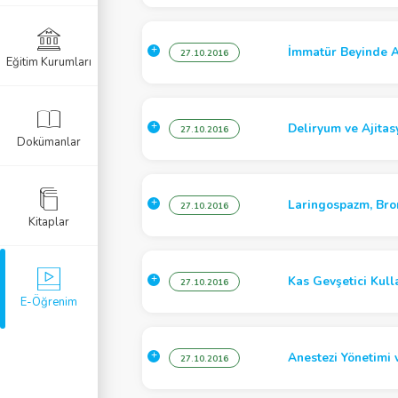
zi
Anestezisi
İmmatür Beyinde A
27.10.2016
Eğitim Kurumları
mi
r Resüsitasyon
Deliryum ve Ajitas
27.10.2016
Dokümanlar
 Anestezi
Laringospazm, Bro
27.10.2016
Kitaplar
öroyoğun Bakım
zi
Kas Gevşetici Kull
27.10.2016
E-Öğrenim
ezi
Anestezi Yönetimi 
27.10.2016
i