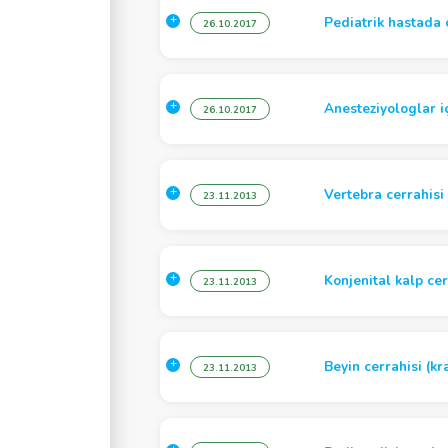
Pediatrik hastada c
26.10.2017
Anesteziyologlar i
26.10.2017
Vertebra cerrahisi
23.11.2013
Konjenital kalp cer
23.11.2013
Beyin cerrahisi (k
23.11.2013