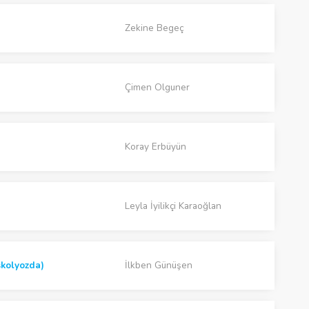
Zekine Begeç
Çimen Olguner
Koray Erbüyün
Leyla İyilikçi Karaoğlan
 skolyozda)
İlkben Günüşen