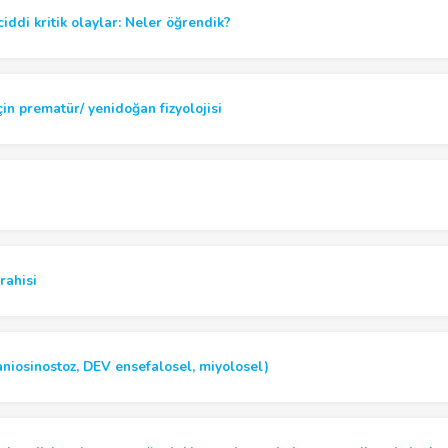
iddi kritik olaylar: Neler öğrendik?
çin prematür/ yenidoğan fizyolojisi
rahisi
raniosinostoz, DEV ensefalosel, miyolosel)