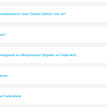
nesteziklerin Uzun Dönem Etkileri Var mı?
yon
nkospazm ve Oksijenasyon (Hipoksi ve Hiperoksi)
anımı
ve Farkındalık