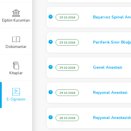
zi
Anestezisi
Başarısız Spinal An
29.10.2016
Eğitim Kurumları
mi
r Resüsitasyon
Periferik Sinir Blo
29.10.2016
Dokümanlar
 Anestezi
Genel Anestezi
29.10.2016
Kitaplar
öroyoğun Bakım
zi
Rejyonal Anestezi
29.10.2016
E-Öğrenim
ezi
Rejyonal Anestezide 
28.10.2016
i