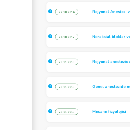
ografi
Rejyonal Anestezi v
27.10.2016
Hemostaz
 Anestezisi
Nöraksial bloklar v
26.10.2017
Rejyonal anestezid
23.11.2013
Genel anestezide m
23.11.2013
Mesane fizyolojisi
23.11.2013