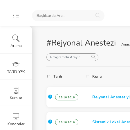
#Rejyonal Anestezi
Anas
Arama
oları
TARD-YEK
Tarih
Konu
ele
Rejyonal Anesteziyl
Kurslar
29.10.2016
Sistemik Lokal Anes
29.10.2016
Kongreler