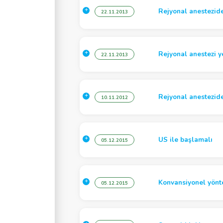
Rejyonal anestezide
22.11.2013
Rejyonal anestezi y
22.11.2013
Rejyonal anestezid
10.11.2012
US ile başlamalı
05.12.2015
Konvansiyonel yönt
05.12.2015