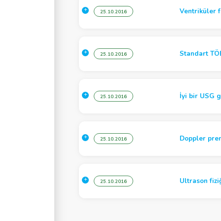
Ventriküler 
25.10.2016
Standart TÖE
25.10.2016
İyi bir USG g
25.10.2016
Doppler pren
25.10.2016
Ultrason fizi
25.10.2016