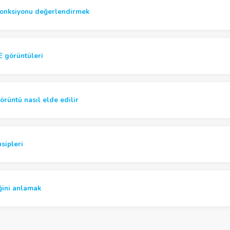
fonksiyonu değerlendirmek
 görüntüleri
örüntü nasıl elde edilir
sipleri
ğini anlamak