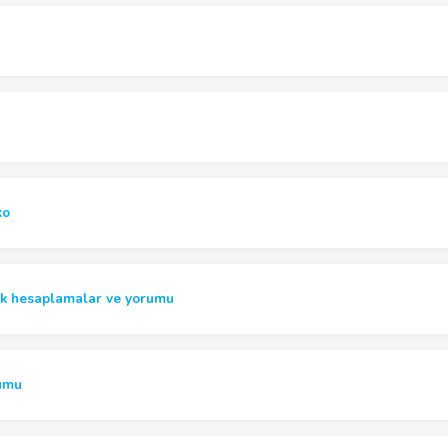
ko
 hesaplamalar ve yorumu
umu