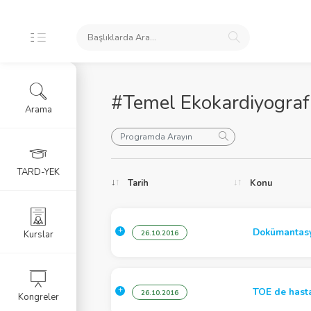
#Temel Ekokardiyograf
Arama
oları
TARD-YEK
Tarih
Konu
ele
Dokümantasy
Kurslar
26.10.2016
TOE de hasta
26.10.2016
Kongreler