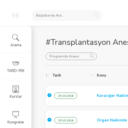
#Transplantasyon Anes
Arama
oları
TARD-YEK
Tarih
Konu
ele
Karaciğer Nakli
Kurslar
29.10.2016
Organ Naklinde 
29.10.2016
Kongreler