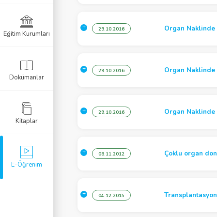
zi
Anestezisi
Organ Naklinde 
29.10.2016
Eğitim Kurumları
mi
r Resüsitasyon
Organ Naklinde G
29.10.2016
Dokümanlar
 Anestezi
Organ Naklinde İ
29.10.2016
Kitaplar
öroyoğun Bakım
zi
Çoklu organ don
08.11.2012
E-Öğrenim
ezi
Transplantasyon 
04.12.2015
i