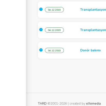
ografi
Transplantasyonl
04.12.2015
Hemostaz
 Anestezisi
Transplantasyon
04.12.2015
Donör bakımı
04.12.2015
TARD
©2001-2026 | created by
eXemedia