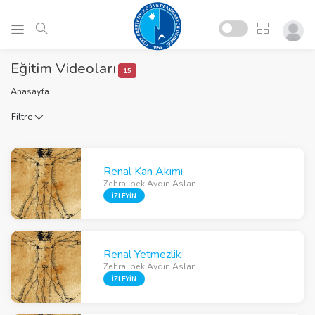
Eğitim Videoları
15
Anasayfa
Filtre
Renal Kan Akımı
Zehra İpek Aydın Aslan
İZLEYİN
Renal Yetmezlik
Zehra İpek Aydın Aslan
İZLEYİN