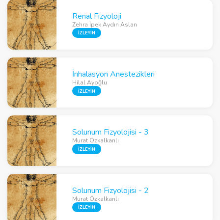
Renal Fizyoloji
Zehra İpek Aydın Aslan
İZLEYİN
İnhalasyon Anestezikleri
Hilal Ayoğlu
İZLEYİN
Solunum Fizyolojisi - 3
Murat Özkalkanlı
İZLEYİN
Solunum Fizyolojisi - 2
Murat Özkalkanlı
İZLEYİN