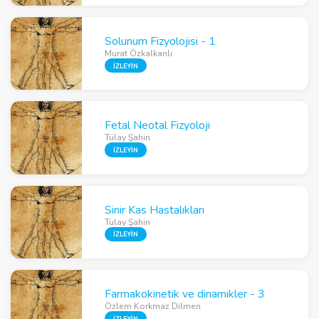
Solunum Fizyolojisi - 1
Murat Özkalkanlı
İZLEYİN
Fetal Neotal Fizyoloji
Tülay Şahin
İZLEYİN
Sinir Kas Hastalıkları
Tülay Şahin
İZLEYİN
Farmakokinetik ve dinamikler - 3
Özlem Korkmaz Dilmen
İZLEYİN