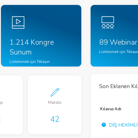
1.214 Kongre
89 Webinar
Sunum
Listelemek için Tıklayı
Listelemek için Tıklayın
Son Eklenen Kı
ap
Makale
Kılavuz
Kılavuz Adı
2
42
44
DIŞ HEKIML