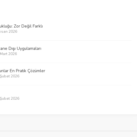
luğu: Zor Değil Farklı
Nisan 2026
hane Dışı Uygulamaları
 Mart 2026
nlar En Pratik Çözümler
5 Şubat 2026
8 Şubat 2026
ri – Neler değişti?
1 Ocak 2026