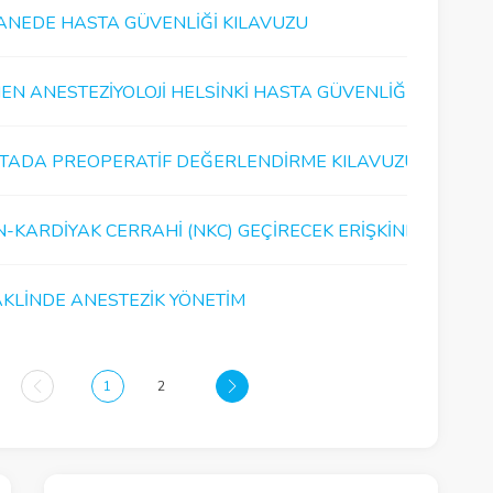
ANEDE HASTA GÜVENLIĞI KILAVUZU
N ANESTEZIYOLOJI HELSINKI HASTA GÜVENLIĞI 2020 YIL..
TADA PREOPERATIF DEĞERLENDIRME KILAVUZU
N-KARDIYAK CERRAHI (NKC) GEÇIRECEK ERIŞKINLERIN PR..
KLINDE ANESTEZIK YÖNETIM
1
2