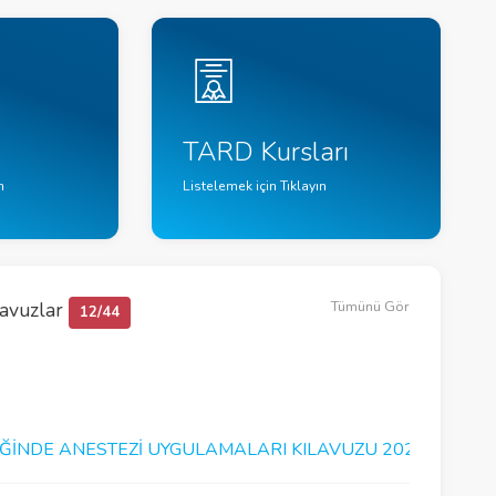
TARD Kursları
n
Listelemek için Tıklayın
lavuzlar
Tümünü Gör
12/44
IĞINDE ANESTEZI UYGULAMALARI KILAVUZU 2026