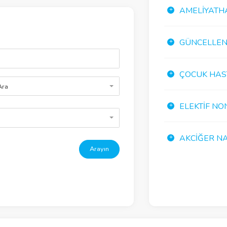
AMELIYATH
GÜNCELLENE
ÇOCUK HAS
Ara
ELEKTIF NO
AKCIĞER NA
Arayın