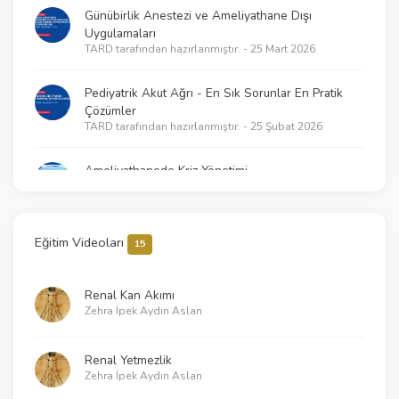
Günübirlik Anestezi ve Ameliyathane Dışı
Uygulamaları
TARD tarafından hazırlanmıştır. - 25 Mart 2026
Pediyatrik Akut Ağrı - En Sık Sorunlar En Pratik
Çözümler
TARD tarafından hazırlanmıştır. - 25 Şubat 2026
Ameliyathanede Kriz Yönetimi
TARD tarafından hazırlanmıştır. - 18 Şubat 2026
2025 KPR Kılavuzlarının getirdikleri – Neler
Eğitim Videoları
15
değişti?
TARD tarafından hazırlanmıştır. - 21 Ocak 2026
Renal Kan Akımı
Zehra İpek Aydın Aslan
Klinik Araştırmalarda Temel İstatistik ve Çalışma
Tasarımı İlkeleri
TARD tarafından hazırlanmıştır. - 30 Aralık 2025
Renal Yetmezlik
Zehra İpek Aydın Aslan
Sessiz Katiller - Pestisit ve Fumigant