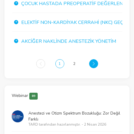
ÇOCUK HASTADA PREOPERATIF DEĞERLENDIRM
ELEKTIF NON-KARDIYAK CERRAHI (NKC) GEÇIRECE
AKCIĞER NAKLINDE ANESTEZIK YÖNETIM
1
2
Webinar
89
Anestezi ve Otizm Spektrum Bozukluğu: Zor Değil
Farklı
TARD tarafından hazırlanmıştır. - 2 Nisan 2026