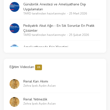
Günübirlik Anestezi ve Ameliyathane Dışı
Uygulamaları
TARD tarafından hazırlanmıştır. - 25 Mart 2026
Pediyatrik Akut Ağrı - En Sık Sorunlar En Pratik
Çözümler
TARD tarafından hazırlanmıştır. - 25 Şubat 2026
Ameliyathanede Kriz Yönetimi
TARD tarafından hazırlanmıştır. - 18 Şubat 2026
2025 KPR Kılavuzlarının getirdikleri – Neler
Eğitim Videoları
15
değişti?
TARD tarafından hazırlanmıştır. - 21 Ocak 2026
Renal Kan Akımı
Zehra İpek Aydın Aslan
Klinik Araştırmalarda Temel İstatistik ve Çalışma
Tasarımı İlkeleri
TARD tarafından hazırlanmıştır. - 30 Aralık 2025
Renal Yetmezlik
Zehra İpek Aydın Aslan
Sessiz Katiller - Pestisit ve Fumigant