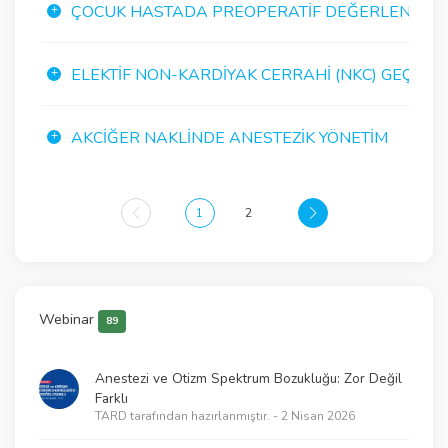
ÇOCUK HASTADA PREOPERATIF DEĞERLENDIRM
ELEKTIF NON-KARDIYAK CERRAHI (NKC) GEÇIRECE
AKCIĞER NAKLINDE ANESTEZIK YÖNETIM
1
2
Webinar
89
Anestezi ve Otizm Spektrum Bozukluğu: Zor Değil
Farklı
TARD tarafından hazırlanmıştır. - 2 Nisan 2026