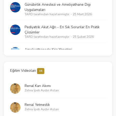
Günübirlik Anestezi ve Ameliyathane Dışı
Uygulamaları
TARD tarafından hazırlanmıştır. - 25 Mart 2026
Pediyatrik Akut Ağrı - En Sık Sorunlar En Pratik
Çözümler
TARD tarafından hazırlanmıştır. - 25 Şubat 2026
Ameliyathanede Kriz Yönetimi
TARD tarafından hazırlanmıştır. - 18 Şubat 2026
2025 KPR Kılavuzlarının getirdikleri – Neler
Eğitim Videoları
15
değişti?
TARD tarafından hazırlanmıştır. - 21 Ocak 2026
Renal Kan Akımı
Zehra İpek Aydın Aslan
Klinik Araştırmalarda Temel İstatistik ve Çalışma
Tasarımı İlkeleri
TARD tarafından hazırlanmıştır. - 30 Aralık 2025
Renal Yetmezlik
Zehra İpek Aydın Aslan
Sessiz Katiller - Pestisit ve Fumigant