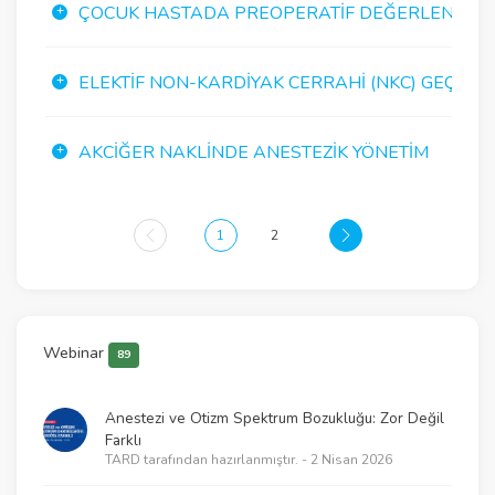
ÇOCUK HASTADA PREOPERATIF DEĞERLENDIRM
ELEKTIF NON-KARDIYAK CERRAHI (NKC) GEÇIRECE
AKCIĞER NAKLINDE ANESTEZIK YÖNETIM
1
2
Webinar
89
Anestezi ve Otizm Spektrum Bozukluğu: Zor Değil
Farklı
TARD tarafından hazırlanmıştır. - 2 Nisan 2026