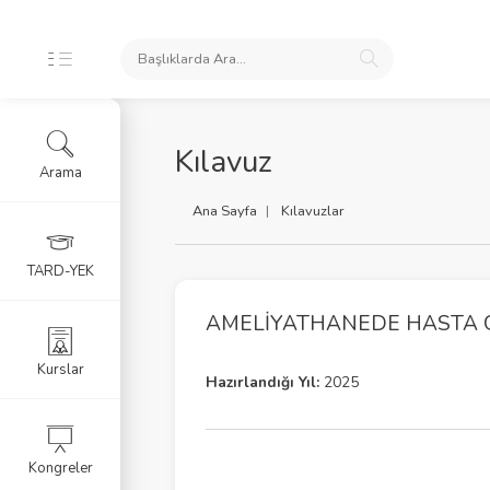
Kılavuz
Arama
iş Makaleler
Ana Sayfa
Kılavuzlar
lar
TARD-YEK
okümanlar
AMELIYATHANEDE HASTA G
eknikleri | EN
Kurslar
Hazırlandığı Yıl:
2025
Güvenliği
Kongreler
fik