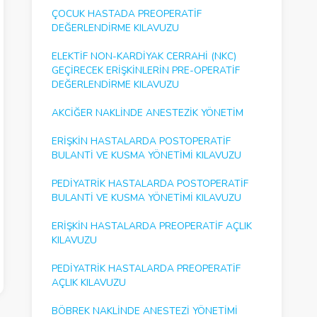
ÇOCUK HASTADA PREOPERATIF
DEĞERLENDIRME KILAVUZU
ELEKTIF NON-KARDIYAK CERRAHI (NKC)
GEÇIRECEK ERIŞKINLERIN PRE-OPERATIF
DEĞERLENDIRME KILAVUZU
AKCIĞER NAKLINDE ANESTEZIK YÖNETIM
ERIŞKIN HASTALARDA POSTOPERATIF
BULANTI VE KUSMA YÖNETIMI KILAVUZU
PEDIYATRIK HASTALARDA POSTOPERATIF
BULANTI VE KUSMA YÖNETIMI KILAVUZU
ERIŞKIN HASTALARDA PREOPERATIF AÇLIK
KILAVUZU
PEDIYATRIK HASTALARDA PREOPERATIF
AÇLIK KILAVUZU
BÖBREK NAKLINDE ANESTEZI YÖNETIMI