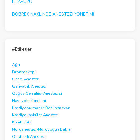
KILAVUZU
BÖBREK NAKLINDE ANESTEZI YÖNETIMI
#Etiketler
Ağrı
Bronkoskopi
Genel Anestezi
Geriyatrik Anestezi
Göğüs Cerrahisi Anestezisi
Havayolu Yönetimi
Kardiyopulmoner Resüsitasyon
Kardiyovasküler Anestezi
Klinik USG
Nöroanestezi-Nöroyoğun Bakım
Obstetrik Anestezi