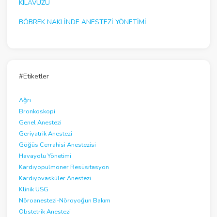
KILAVUZU
BÖBREK NAKLINDE ANESTEZI YÖNETIMI
#Etiketler
Ağrı
Bronkoskopi
Genel Anestezi
Geriyatrik Anestezi
Göğüs Cerrahisi Anestezisi
Havayolu Yönetimi
Kardiyopulmoner Resüsitasyon
Kardiyovasküler Anestezi
Klinik USG
Nöroanestezi-Nöroyoğun Bakım
Obstetrik Anestezi