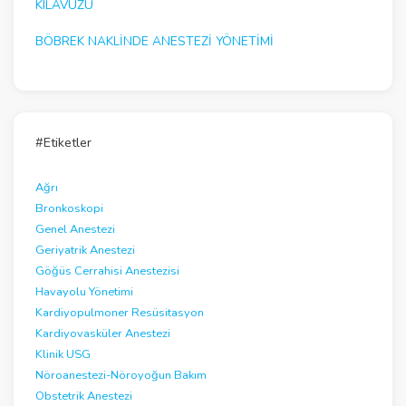
KILAVUZU
BÖBREK NAKLINDE ANESTEZI YÖNETIMI
#Etiketler
Ağrı
Bronkoskopi
Genel Anestezi
Geriyatrik Anestezi
Göğüs Cerrahisi Anestezisi
Havayolu Yönetimi
Kardiyopulmoner Resüsitasyon
Kardiyovasküler Anestezi
Klinik USG
Nöroanestezi-Nöroyoğun Bakım
Obstetrik Anestezi