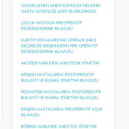
GÜNCELLENEN ANESTEZIYOLOJI HELSINKI
HASTA GÜVENLIĞI 2020 YILI BILDIRGESI
ÇOCUK HASTADA PREOPERATIF
DEĞERLENDIRME KILAVUZU
ELEKTIF NON-KARDIYAK CERRAHI (NKC)
GEÇIRECEK ERIŞKINLERIN PRE-OPERATIF
DEĞERLENDIRME KILAVUZU
AKCIĞER NAKLINDE ANESTEZIK YÖNETIM
ERIŞKIN HASTALARDA POSTOPERATIF
BULANTI VE KUSMA YÖNETIMI KILAVUZU
PEDIYATRIK HASTALARDA POSTOPERATIF
BULANTI VE KUSMA YÖNETIMI KILAVUZU
ERIŞKIN HASTALARDA PREOPERATIF AÇLIK
KILAVUZU
BÖBREK NAKLINDE ANESTEZI YÖNETIMI