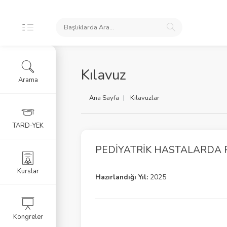
Kılavuz
Arama
iş Makaleler
Ana Sayfa
Kılavuzlar
lar
TARD-YEK
okümanlar
PEDIYATRIK HASTALARDA 
eknikleri | EN
Kurslar
Hazırlandığı Yıl:
2025
Güvenliği
Kongreler
fik