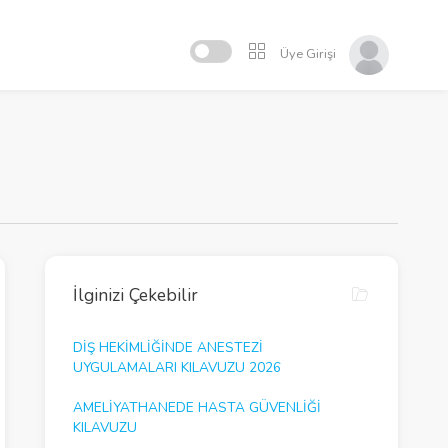
Üye Girişi
İlginizi Çekebilir
DIŞ HEKIMLIĞINDE ANESTEZI
UYGULAMALARI KILAVUZU 2026
AMELIYATHANEDE HASTA GÜVENLIĞI
KILAVUZU