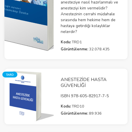
anesteziye nasıl hazırlanmalı ve
anesteziyi kim vermelidir?
Anestezinin cerrahi müdahale
sırasında hem hekime hem de
hastaya getirdiği kolaylıklar
nelerdir?
Kodu:
TRD1
Görüntülenme:
32.078.435
TARD
ANESTEZİDE HASTA
GÜVENLİĞİ
ISBN 978-605-82917-7-5
Kodu:
TRD10
Görüntülenme:
89.936