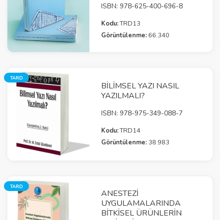
ISBN: 978-625-400-696-8
Kodu:
TRD13
Görüntülenme:
66.340
TARD
BILIMSEL YAZI NASIL
YAZILMALI?
ISBN: 978-975-349-088-7
Kodu:
TRD14
Görüntülenme:
38.983
TARD
ANESTEZI
UYGULAMALARINDA
BITKISEL ÜRÜNLERIN