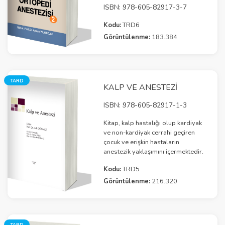
ISBN: 978-605-82917-3-7
Kodu:
TRD6
Görüntülenme:
183.384
TARD
KALP VE ANESTEZI
ISBN: 978-605-82917-1-3
Kitap, kalp hastalığı olup kardiyak
ve non-kardiyak cerrahi geçiren
çocuk ve erişkin hastaların
anestezik yaklaşımını içermektedir.
Kodu:
TRD5
Görüntülenme:
216.320
TARD