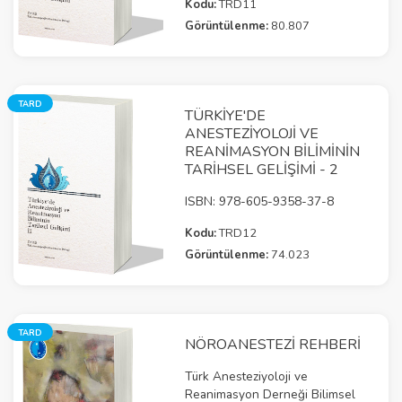
Kodu:
TRD11
Görüntülenme:
80.807
TARD
TÜRKIYE'DE
ANESTEZIYOLOJI VE
REANIMASYON BILIMININ
TARIHSEL GELIŞIMI - 2
ISBN: 978-605-9358-37-8
Kodu:
TRD12
Görüntülenme:
74.023
TARD
NÖROANESTEZİ REHBERİ
Türk Anesteziyoloji ve
Reanimasyon Derneği Bilimsel