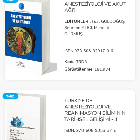
ANESTEZIYOLOJI VE AKUT
AĞRI
EDİTÖRLER :
Fuat GÜLDOĞUŞ,
Şebnem ATICI, Mahmut
DURMUŞ
ISBN 978-605-82917-0-6
Kodu:
TRD3
Görüntülenme:
181.984
TARD
TÜRKIYE'DE
ANESTEZIYOLOJI VE
REANIMASYON BILIMININ
TARIHSEL GELIŞIMI - 1
ISBN: 978-605-9358-37-8