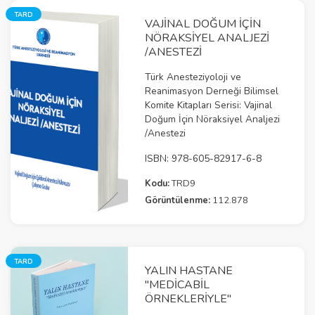
TARD
VAJİNAL DOĞUM İÇİN
NÖRAKSİYEL ANALJEZİ
/ANESTEZİ
Türk Anesteziyoloji ve
Reanimasyon Derneği Bilimsel
Komite Kitapları Serisi: Vajinal
Doğum İçin Nöraksiyel Analjezi
/Anestezi
ISBN: 978-605-82917-6-8
Kodu:
TRD9
Görüntülenme:
112.878
TARD
YALIN HASTANE
"MEDICABIL
ÖRNEKLERIYLE"