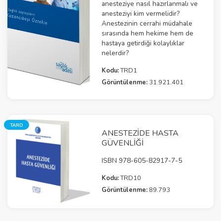
anesteziye nasıl hazırlanmalı ve
anesteziyi kim vermelidir?
Anestezinin cerrahi müdahale
sırasında hem hekime hem de
hastaya getirdiği kolaylıklar
nelerdir?
Kodu:
TRD1
Görüntülenme:
31.921.401
TARD
ANESTEZİDE HASTA
GÜVENLİĞİ
ISBN 978-605-82917-7-5
Kodu:
TRD10
Görüntülenme:
89.793