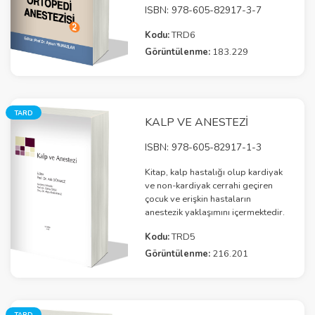
ISBN: 978-605-82917-3-7
Kodu:
TRD6
Görüntülenme:
183.229
TARD
KALP VE ANESTEZI
ISBN: 978-605-82917-1-3
Kitap, kalp hastalığı olup kardiyak
ve non-kardiyak cerrahi geçiren
çocuk ve erişkin hastaların
anestezik yaklaşımını içermektedir.
Kodu:
TRD5
Görüntülenme:
216.201
TARD