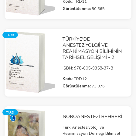
Kodu:
TRD11
Görüntülenme:
80.665
TARD
TÜRKIYE'DE
ANESTEZIYOLOJI VE
REANIMASYON BILIMININ
TARIHSEL GELIŞIMI - 2
ISBN: 978-605-9358-37-8
Kodu:
TRD12
Görüntülenme:
73.876
TARD
NÖROANESTEZİ REHBERİ
Türk Anesteziyoloji ve
Reanimasyon Derneği Bilimsel