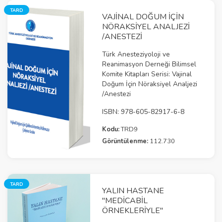
TARD
VAJİNAL DOĞUM İÇİN
NÖRAKSİYEL ANALJEZİ
/ANESTEZİ
Türk Anesteziyoloji ve
Reanimasyon Derneği Bilimsel
Komite Kitapları Serisi: Vajinal
Doğum İçin Nöraksiyel Analjezi
/Anestezi
ISBN: 978-605-82917-6-8
Kodu:
TRD9
Görüntülenme:
112.730
TARD
YALIN HASTANE
"MEDICABIL
ÖRNEKLERIYLE"