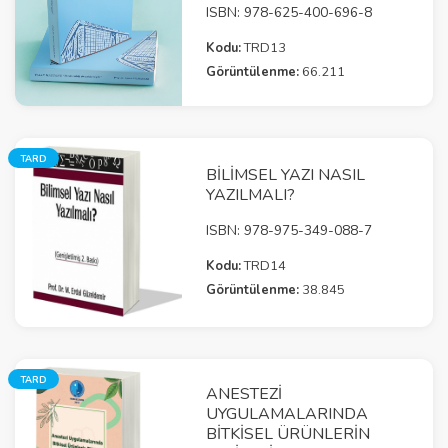
ISBN: 978-625-400-696-8
Kodu:
TRD13
Görüntülenme:
66.211
TARD
BILIMSEL YAZI NASIL
YAZILMALI?
ISBN: 978-975-349-088-7
Kodu:
TRD14
Görüntülenme:
38.845
TARD
ANESTEZI
UYGULAMALARINDA
BITKISEL ÜRÜNLERIN