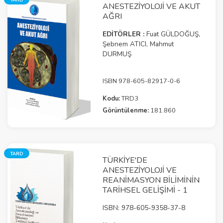
ANESTEZIYOLOJI VE AKUT
AĞRI
EDİTÖRLER :
Fuat GÜLDOĞUŞ,
Şebnem ATICI, Mahmut
DURMUŞ
ISBN 978-605-82917-0-6
Kodu:
TRD3
Görüntülenme:
181.860
TARD
TÜRKIYE'DE
ANESTEZIYOLOJI VE
REANIMASYON BILIMININ
TARIHSEL GELIŞIMI - 1
ISBN: 978-605-9358-37-8