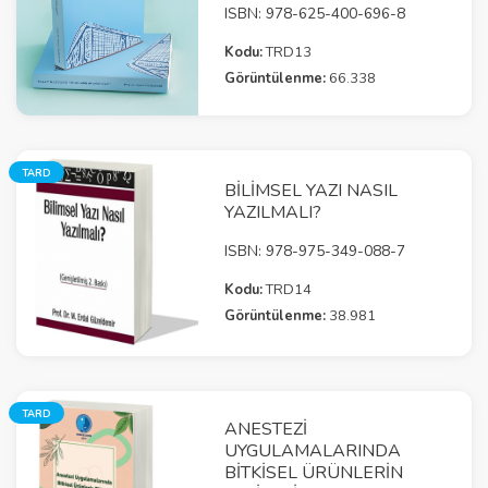
ISBN: 978-625-400-696-8
Kodu:
TRD13
Görüntülenme:
66.338
TARD
BILIMSEL YAZI NASIL
YAZILMALI?
ISBN: 978-975-349-088-7
Kodu:
TRD14
Görüntülenme:
38.981
TARD
ANESTEZI
UYGULAMALARINDA
BITKISEL ÜRÜNLERIN