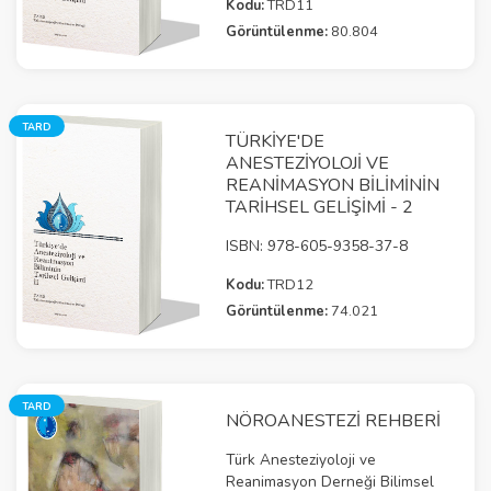
Kodu:
TRD11
Görüntülenme:
80.804
TARD
TÜRKIYE'DE
ANESTEZIYOLOJI VE
REANIMASYON BILIMININ
TARIHSEL GELIŞIMI - 2
ISBN: 978-605-9358-37-8
Kodu:
TRD12
Görüntülenme:
74.021
TARD
NÖROANESTEZİ REHBERİ
Türk Anesteziyoloji ve
Reanimasyon Derneği Bilimsel