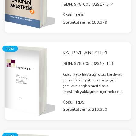
ISBN: 978-605-82917-3-7
Kodu:
TRD6
Görüntülenme:
183.379
TARD
KALP VE ANESTEZI
ISBN: 978-605-82917-1-3
Kitap, kalp hastalığı olup kardiyak
ve non-kardiyak cerrahi geçiren
çocuk ve erişkin hastaların
anestezik yaklaşımını içermektedir.
Kodu:
TRD5
Görüntülenme:
216.320
TARD