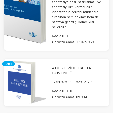
anesteziye nasıl hazırlanmalı ve
anesteziyi kim vermelidir?
Anestezinin cerrahi müdahale
sırasında hem hekime hem de
hastaya getirdiği kolaylıklar
nelerdir?
Kodu:
TRD1
Görüntülenme:
32.075.959
TARD
ANESTEZİDE HASTA
GÜVENLİĞİ
ISBN 978-605-82917-7-5
Kodu:
TRD10
Görüntülenme:
89.934