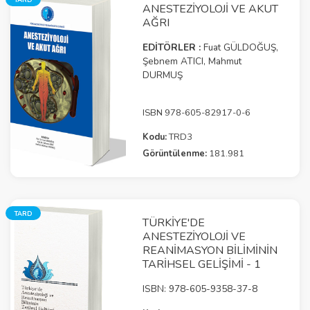
ANESTEZIYOLOJI VE AKUT
AĞRI
EDİTÖRLER :
Fuat GÜLDOĞUŞ,
Şebnem ATICI, Mahmut
DURMUŞ
ISBN 978-605-82917-0-6
Kodu:
TRD3
Görüntülenme:
181.981
TARD
TÜRKIYE'DE
ANESTEZIYOLOJI VE
REANIMASYON BILIMININ
TARIHSEL GELIŞIMI - 1
ISBN: 978-605-9358-37-8