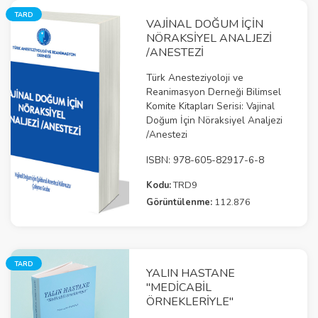
TARD
VAJİNAL DOĞUM İÇİN
NÖRAKSİYEL ANALJEZİ
/ANESTEZİ
Türk Anesteziyoloji ve
Reanimasyon Derneği Bilimsel
Komite Kitapları Serisi: Vajinal
Doğum İçin Nöraksiyel Analjezi
/Anestezi
ISBN: 978-605-82917-6-8
Kodu:
TRD9
Görüntülenme:
112.876
TARD
YALIN HASTANE
"MEDICABIL
ÖRNEKLERIYLE"